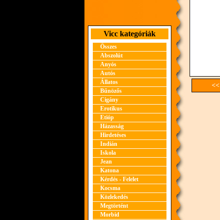
Vicc kategóriák
Összes
Abszolút
Anyós
Autós
Állatos
<<
Bűnözős
Cigány
Erotikus
Etióp
Házasság
Hirdetéses
Indián
Iskola
Jean
Katona
Kérdés - Felelet
Kocsma
Közlekedés
Megtörtént
Morbid