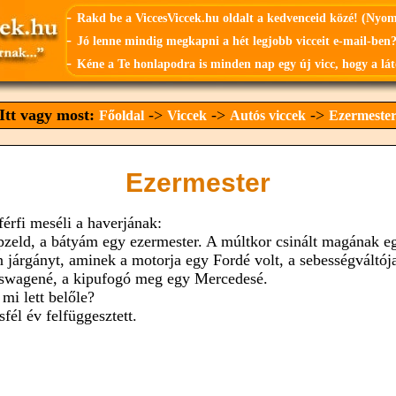
-
Rakd be a ViccesViccek.hu oldalt a kedvenceid közé! (Nyo
-
Jó lenne mindig megkapni a hét legjobb vicceit e-mail-ben?
-
Kéne a Te honlapodra is minden nap egy új vicc, hogy a lát
Itt vagy most:
->
->
->
Főoldal
Viccek
Autós viccek
Ezermeste
Ezermester
férfi meséli a haverjának:
pzeld, a bátyám egy ezermester. A múltkor csinált magának e
n járgányt, aminek a motorja egy Fordé volt, a sebességváltój
swagené, a kipufogó meg egy Mercedesé.
 mi lett belőle?
fél év felfüggesztett.