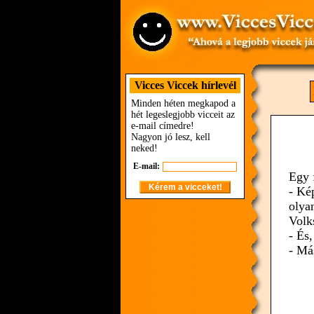
Vicces Viccek hírlevél
Minden héten megkapod a
hét legeslegjobb vicceit az
e-mail címedre!
Nagyon jó lesz, kell
neked!
E-mail:
Egy 
- Ké
olya
Volk
- És,
- Más