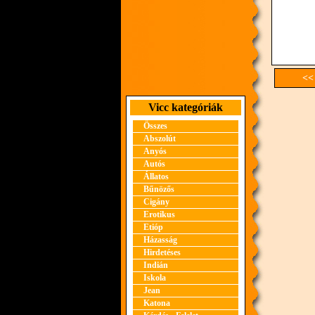
<<
Vicc kategóriák
Összes
Abszolút
Anyós
Autós
Állatos
Bűnözős
Cigány
Erotikus
Etióp
Házasság
Hirdetéses
Indián
Iskola
Jean
Katona