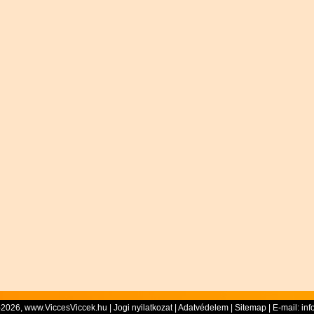
-2026, www.ViccesViccek.hu |
Jogi nyilatkozat
|
Adatvédelem
|
Sitemap
| E-mail:
inf