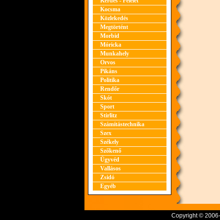
Kérdés - Felelet
Kocsma
Közlekedés
Megtörtént
Morbid
Móricka
Munkahely
Orvos
Pikáns
Politika
Rendőr
Skót
Sport
Stirlitz
Számítástechnika
Szex
Székely
Szőkenő
Ügyvéd
Vallásos
Zsidó
Egyéb
Copyright © 2006