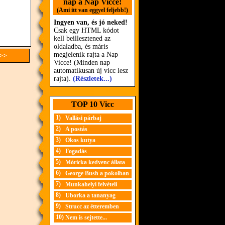
nap a Nap Vicce!
(Ami itt van eggyel feljebb!)
Ingyen van, és jó neked!
Csak egy HTML kódot
kell beillesztened az
oldaladba, és máris
megjelenik rajta a Nap
 >>
Vicce! (Minden nap
automatikusan új vicc lesz
rajta).
(Részletek...)
TOP 10 Vicc
1)
Vallási párbaj
2)
A postás
3)
Okos kutya
4)
Fogadás
5)
Móricka kedvenc állata
6)
George Bush a pokolban
7)
Munkahelyi felvételi
8)
Uborka a tananyag
9)
Strucc az étteremben
10)
Nem is sejtette...