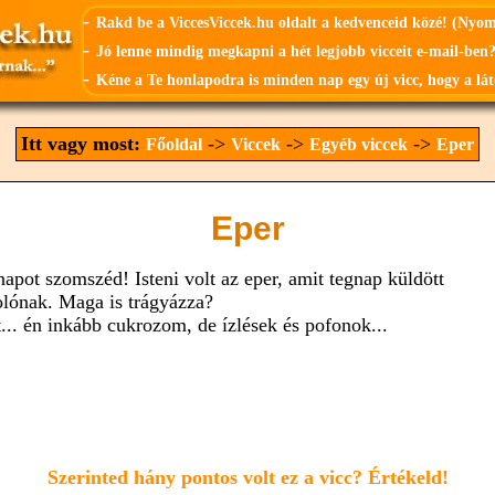
-
Rakd be a ViccesViccek.hu oldalt a kedvenceid közé! (Nyo
-
Jó lenne mindig megkapni a hét legjobb vicceit e-mail-ben?
-
Kéne a Te honlapodra is minden nap egy új vicc, hogy a lát
Itt vagy most:
->
->
->
Főoldal
Viccek
Egyéb viccek
Eper
Eper
napot szomszéd! Isteni volt az eper, amit tegnap küldött
olónak. Maga is trágyázza?
t... én inkább cukrozom, de ízlések és pofonok...
Szerinted hány pontos volt ez a vicc? Értékeld!