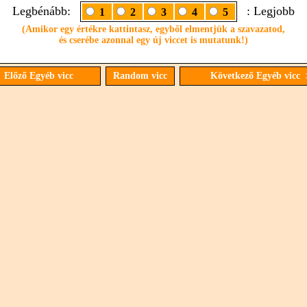
Legbénább:
: Legjobb
1
2
3
4
5
(Amikor egy értékre kattintasz, egyből elmentjük a szavazatod,
és cserébe azonnal egy új viccet is mutatunk!)
 Előző Egyéb vicc
Random vicc
Következő Egyéb vicc