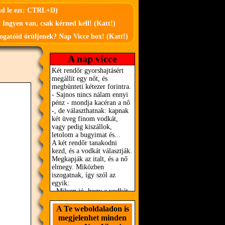
md le ezt: CTRL+D)
 Ingyen van, csak kérned kell! (Katt!)
ogatóid örüljenek? Nap Vicce box! (Katt!)
A nap vicce
A Te weboldaladon is
megjelenhet minden