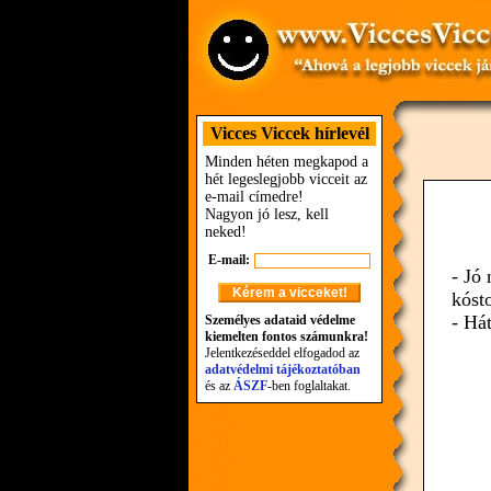
Vicces Viccek hírlevél
Minden héten megkapod a
hét legeslegjobb vicceit az
e-mail címedre!
Nagyon jó lesz, kell
neked!
E-mail:
- Jó 
kóst
- Há
Személyes adataid védelme
kiemelten fontos számunkra!
Jelentkezéseddel elfogadod az
adatvédelmi tájékoztatóban
és az
ÁSZF
-ben foglaltakat.