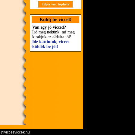
Teljes vicc toplista
Küldj be viccet!
Van egy jó vicced?
Írd meg nekünk, mi meg
kirakjuk az oldalra jól!
Ide kattintok, viccet
küldök be jól!
o@viccesviccek.hu