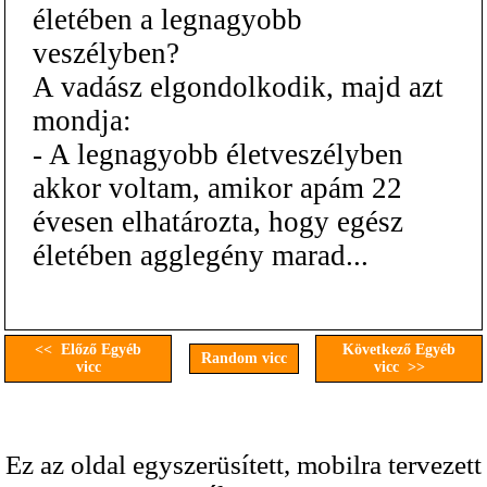
életében a legnagyobb
veszélyben?
A vadász elgondolkodik, majd azt
mondja:
- A legnagyobb életveszélyben
akkor voltam, amikor apám 22
évesen elhatározta, hogy egész
életében agglegény marad...
<< Előző Egyéb
Következő Egyéb
Random vicc
vicc
vicc >>
Ez az oldal egyszerüsített, mobilra tervezett