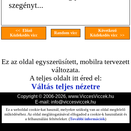
szegényt...
<< Előző
Következő
Random vicc
Közlekedés vicc
Közlekedés vicc >>
Ez az oldal egyszerüsített, mobilra tervezett
változata.
A teljes oldalt itt éred el:
Váltás teljes nézetre
Copyright © 2006-2026, www.ViccesViccek.hu
E-mail:
info@viccesviccek.hu
Ez a weboldal cookie-kat használ, melyekre szükség van az oldal megfelelő
működéséhez. Az oldal meglátogatásával elfogadod a cookie-k használatát és
a felhasználási feltételeket. (
További információk
)