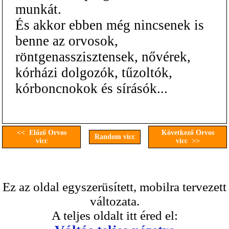
munkát.
És akkor ebben még nincsenek is
benne az orvosok,
röntgenasszisztensek, nővérek,
kórházi dolgozók, tűzoltók,
kórboncnokok és sírásók...
<< Előző Orvos
Következő Orvos
Random vicc
vicc
vicc >>
Ez az oldal egyszerüsített, mobilra tervezett
változata.
A teljes oldalt itt éred el: