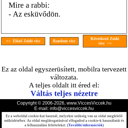
Mire a rabbi:
- Az esküvődön.
Következő Zsidó
<< Előző Zsidó vicc
Random vicc
vicc >>
Ez az oldal egyszerüsített, mobilra tervezett
változata.
A teljes oldalt itt éred el:
Váltás teljes nézetre
Copyright © 2006-2026, www.ViccesViccek.hu
E-mail:
info@viccesviccek.hu
Ez a weboldal cookie-kat használ, melyekre szükség van az oldal megfelelő
működéséhez. Az oldal meglátogatásával elfogadod a cookie-k használatát és
a felhasználási feltételeket. (
További információk
)