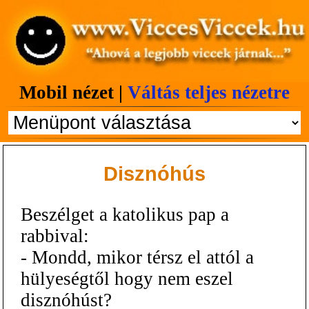
Mobil nézet |
Váltás teljes nézetre
Disznóhús
Beszélget a katolikus pap a
rabbival:
- Mondd, mikor térsz el attól a
hülyeségtől hogy nem eszel
disznóhúst?