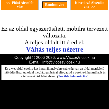
<< Előző Abszolút
Következő Abszolút
Random vicc
vicc
vicc >>
Ez az oldal egyszerüsített, mobilra tervezett
változata.
A teljes oldalt itt éred el:
Váltás teljes nézetre
Copyright © 2006-2026, www.ViccesViccek.hu
E-mail:
info@viccesviccek.hu
Ez a weboldal cookie-kat használ, melyekre szükség van az oldal megfelelő
működéséhez. Az oldal meglátogatásával elfogadod a cookie-k használatát és
a felhasználási feltételeket. (
További információk
)