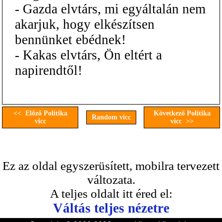
- Gazda elvtárs, mi egyáltalán nem
akarjuk, hogy elkészítsen
bennünket ebédnek!
- Kakas elvtárs, Ön eltért a
napirendtől!
<< Előző Politika
Következő Politika
Random vicc
vicc
vicc >>
Ez az oldal egyszerüsített, mobilra tervezett
változata.
A teljes oldalt itt éred el:
Váltás teljes nézetre