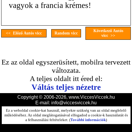
vagyok a francia krémes!
Következő Autós
<< Előző Autós vicc
Random vicc
vicc >>
Ez az oldal egyszerüsített, mobilra tervezett
változata.
A teljes oldalt itt éred el:
Váltás teljes nézetre
Copyright © 2006-2026, www.ViccesViccek.hu
E-mail:
info@viccesviccek.hu
Ez a weboldal cookie-kat használ, melyekre szükség van az oldal megfelelő
működéséhez. Az oldal meglátogatásával elfogadod a cookie-k használatát és
a felhasználási feltételeket. (
További információk
)