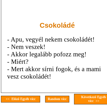
Csokoládé
- Apu, vegyél nekem csokoládét!
- Nem veszek!
- Akkor legalább pofozz meg!
- Miért?
- Mert akkor sírni fogok, és a mami
vesz csokoládét!
Következő Egyéb
<< Előző Egyéb vicc
Random vicc
vicc >>