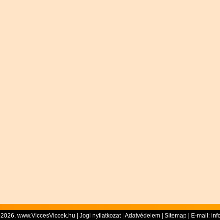
-2026, www.ViccesViccek.hu |
Jogi nyilatkozat
|
Adatvédelem
|
Sitemap
| E-mail:
inf