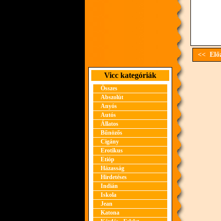
<< Előz
Vicc kategóriák
Összes
Abszolút
Anyós
Autós
Állatos
Bűnözős
Cigány
Erotikus
Etióp
Házasság
Hirdetéses
Indián
Iskola
Jean
Katona