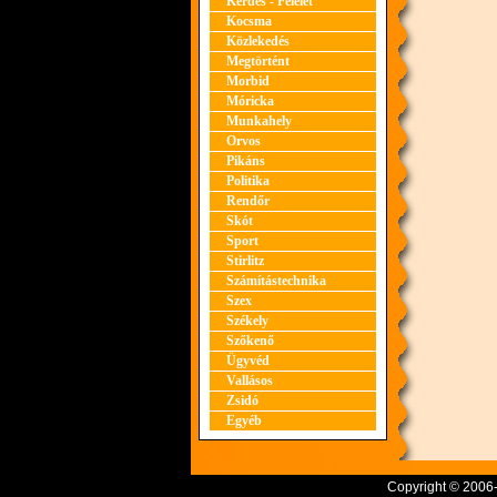
Kérdés - Felelet
Kocsma
Közlekedés
Megtörtént
Morbid
Móricka
Munkahely
Orvos
Pikáns
Politika
Rendőr
Skót
Sport
Stirlitz
Számítástechnika
Szex
Székely
Szőkenő
Ügyvéd
Vallásos
Zsidó
Egyéb
Copyright © 2006