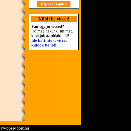
Teljes vicc toplista
Küldj be viccet!
Van egy jó vicced?
Írd meg nekünk, mi meg
kirakjuk az oldalra jól!
Ide kattintok, viccet
küldök be jól!
o@viccesviccek.hu