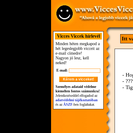
Vicces Viccek hírlevél
Itt 
Minden héten megkapod a
hét legeslegjobb vicceit az
e-mail címedre!
Nagyon jó lesz, kell
neked!
E-mail:
- Ho
- ???
- Tig
Személyes adataid védelme
kiemelten fontos számunkra!
Jelentkezéseddel elfogadod az
adatvédelmi tájékoztatóban
és az
ÁSZF
-ben foglaltakat.