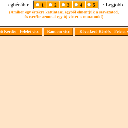
Legbénább:
: Legjobb
1
2
3
4
5
(Amikor egy értékre kattintasz, egyből elmentjük a szavazatod,
és cserébe azonnal egy új viccet is mutatunk!)
ő Kérdés - Felelet vicc
Random vicc
Következő Kérdés - Felelet 