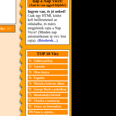
nap a Nap Vicce!
(Ami itt van eggyel feljebb!)
Ingyen van, és jó neked!
Csak egy HTML kódot
kell beillesztened az
oldaladba, és máris
megjelenik rajta a Nap
vicc >>
Vicce! (Minden nap
automatikusan új vicc lesz
rajta).
(Részletek...)
TOP 10 Vicc
1)
Vallási párbaj
2)
A postás
3)
Okos kutya
4)
Fogadás
5)
Móricka kedvenc állata
6)
George Bush a pokolban
7)
Munkahelyi felvételi
8)
Uborka a tananyag
9)
Strucc az étteremben
10)
Nem is sejtette...