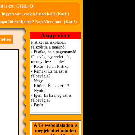
md le ezt: CTRL+D)
 Ingyen van, csak kérned kell! (Katt!)
ogatóid örüljenek? Nap Vicce box! (Katt!)
A nap vicce
 tehén
A Te weboldaladon is
megjelenhet minden