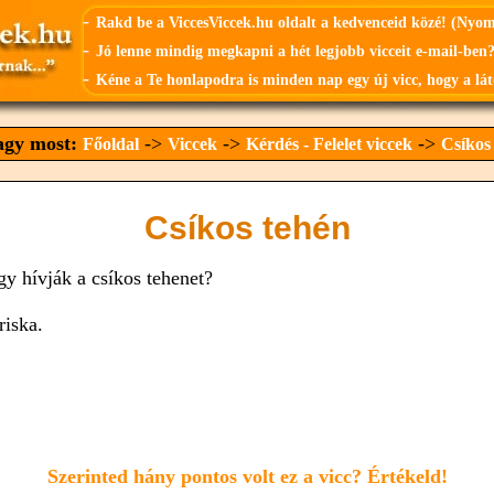
-
Rakd be a ViccesViccek.hu oldalt a kedvenceid közé! (Nyo
-
Jó lenne mindig megkapni a hét legjobb vicceit e-mail-ben?
-
Kéne a Te honlapodra is minden nap egy új vicc, hogy a lát
vagy most:
->
->
->
Főoldal
Viccek
Kérdés - Felelet viccek
Csíkos
Csíkos tehén
gy hívják a csíkos tehenet?
riska.
Szerinted hány pontos volt ez a vicc? Értékeld!