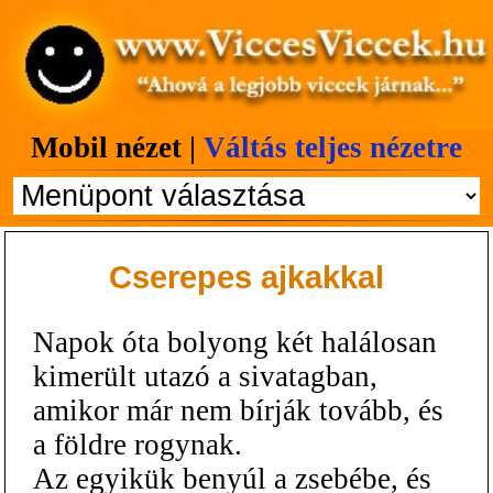
Mobil nézet |
Váltás teljes nézetre
Cserepes ajkakkal
Napok óta bolyong két halálosan
kimerült utazó a sivatagban,
amikor már nem bírják tovább, és
a földre rogynak.
Az egyikük benyúl a zsebébe, és