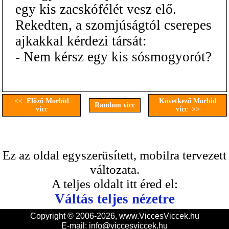
egy kis zacskófélét vesz elő.
Rekedten, a szomjúságtól cserepes
ajkakkal kérdezi társát:
- Nem kérsz egy kis sósmogyorót?
<< Előző Morbid
Következő Morbid
Random vicc
vicc
vicc >>
Ez az oldal egyszerüsített, mobilra tervezett
változata.
A teljes oldalt itt éred el:
Váltás teljes nézetre
Copyright © 2006-2026, www.ViccesViccek.hu
E-mail:
info@viccesviccek.hu