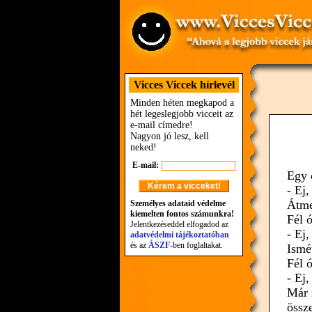
Vicces Viccek hírlevél
Minden héten megkapod a
hét legeslegjobb vicceit az
e-mail címedre!
Nagyon jó lesz, kell
neked!
E-mail:
Egy o
- Ej
Átme
Személyes adataid védelme
kiemelten fontos számunkra!
Fél ó
Jelentkezéseddel elfogadod az
- Ej
adatvédelmi tájékoztatóban
és az
ÁSZF
-ben foglaltakat.
Ismé
Fél ó
- Ej
Már 
össz