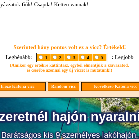
gyázzatok fiúk! Csapda! Ketten vannak!
Szerinted hány pontos volt ez a vicc? Értékeld!
Legbénább:
: Legjobb
1
2
3
4
5
(Amikor egy értékre kattintasz, egyből elmentjük a szavazatod,
és cserébe azonnal egy új viccet is mutatunk!)
Előző Katona vicc
Random vicc
Következő Katona vicc