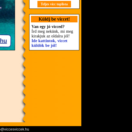
Teljes vicc toplista
Küldj be viccet!
Van egy jó vicced?
Írd meg nekünk, mi meg
kirakjuk az oldalra jól!
Ide kattintok, viccet
küldök be jól!
o@viccesviccek.hu