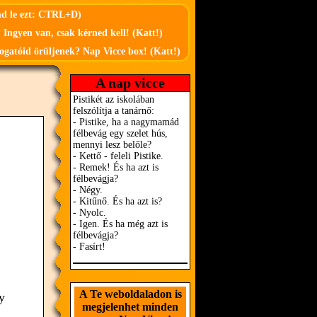
md le ezt: CTRL+D)
 Ingyen van, csak kérned kell! (Katt!)
ogatóid örüljenek? Nap Vicce box! (Katt!)
A nap vicce
A Te weboldaladon is
y
megjelenhet minden