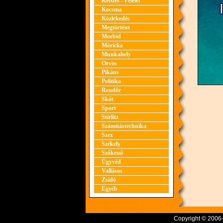
Kérdés - Felelet
Kocsma
Közlekedés
Megtörtént
Morbid
Móricka
Munkahely
Orvos
Pikáns
Politika
Rendőr
Skót
Sport
Stirlitz
Számítástechnika
Szex
Székely
Szőkenő
Ügyvéd
Vallásos
Zsidó
Egyéb
Copyright © 2006