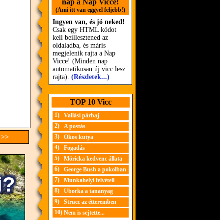
nap a Nap Vicce!
(Ami itt van eggyel feljebb!)
Ingyen van, és jó neked!
Csak egy HTML kódot
kell beillesztened az
oldaladba, és máris
megjelenik rajta a Nap
Vicce! (Minden nap
automatikusan új vicc lesz
rajta).
(Részletek...)
TOP 10 Vicc
1)
Vallási párbaj
2)
A postás
 >>
3)
Okos kutya
4)
Fogadás
5)
Móricka kedvenc állata
6)
George Bush a pokolban
7)
Munkahelyi felvételi
8)
Uborka a tananyag
9)
Strucc az étteremben
10)
Nem is sejtette...