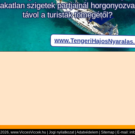
-2026, www.ViccesViccek.hu |
Jogi nyilatkozat
|
Adatvédelem
|
Sitemap
| E-mail:
inf