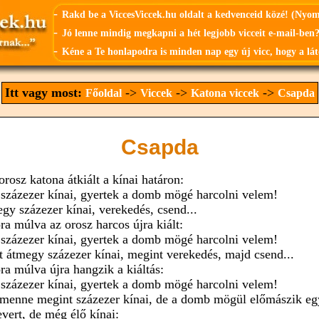
-
Rakd be a ViccesViccek.hu oldalt a kedvenceid közé! (Nyo
-
Jó lenne mindig megkapni a hét legjobb vicceit e-mail-ben?
-
Kéne a Te honlapodra is minden nap egy új vicc, hogy a lát
Itt vagy most:
->
->
->
Főoldal
Viccek
Katona viccek
Csapda
Csapda
rosz katona átkiált a kínai határon:
, százezer kínai, gyertek a domb mögé harcolni velem!
gy százezer kínai, verekedés, csend...
ra múlva az orosz harcos újra kiált:
, százezer kínai, gyertek a domb mögé harcolni velem!
t átmegy százezer kínai, megint verekedés, majd csend...
ra múlva újra hangzik a kiáltás:
, százezer kínai, gyertek a domb mögé harcolni velem!
menne megint százezer kínai, de a domb mögül előmászik eg
evert, de még élő kínai: