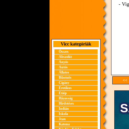
- Vi
Vicc kategóriák
Összes
Abszolút
Anyós
Autós
Állatos
Bűnözős
<< 
Cigány
Erotikus
Etióp
Házasság
Hirdetéses
Indián
Iskola
Jean
Katona