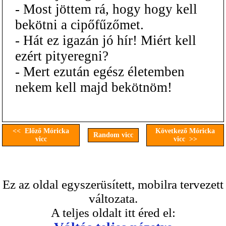
- Most jöttem rá, hogy hogy kell
bekötni a cipőfűzőmet.
- Hát ez igazán jó hír! Miért kell
ezért pityeregni?
- Mert ezután egész életemben
nekem kell majd bekötnöm!
<< Előző Móricka
Következő Móricka
Random vicc
vicc
vicc >>
Ez az oldal egyszerüsített, mobilra tervezett
változata.
A teljes oldalt itt éred el: