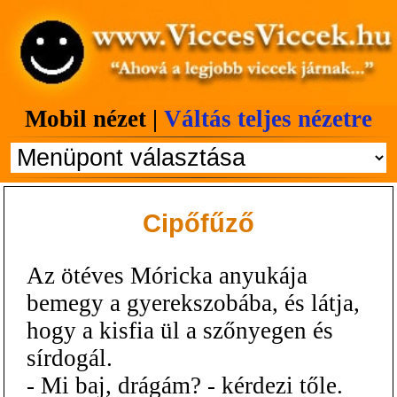
Mobil nézet |
Váltás teljes nézetre
Cipőfűző
Az ötéves Móricka anyukája
bemegy a gyerekszobába, és látja,
hogy a kisfia ül a szőnyegen és
sírdogál.
- Mi baj, drágám? - kérdezi tőle.