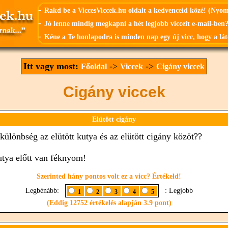
-
Rakd be a ViccesViccek.hu oldalt a kedvenceid közé! (Nyo
-
Jó lenne mindig megkapni a hét legjobb vicceit e-mail-ben?
-
Kéne a Te honlapodra is minden nap egy új vicc, hogy a lát
Itt vagy most:
->
->
Főoldal
Viccek
Cigány viccek
Cigány viccek
Elütött cigány
 különbség az elütött kutya és az elütött cigány közöt??
utya előtt van féknyom!
Szerinted hány pontos volt ez a vicc? Értékeld!
Legbénább:
: Legjobb
1
2
3
4
5
(Eddig 12752 értékelés alapján 3.9 pont)