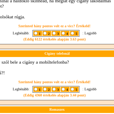
csinál a haldokló skinhead, ha meglát egy cigány lakodalmas
t?
olsókat rúgja.
Szerinted hány pontos volt ez a vicc? Értékeld!
Legbénább:
: Legjobb
1
2
3
4
5
(Eddig 6122 értékelés alapján 3.63 pont)
Cigány telefonál
 szól bele a cigány a mobiltelefonba?
á?!
Szerinted hány pontos volt ez a vicc? Értékeld!
Legbénább:
: Legjobb
1
2
3
4
5
(Eddig 4360 értékelés alapján 3.44 pont)
Romaszex