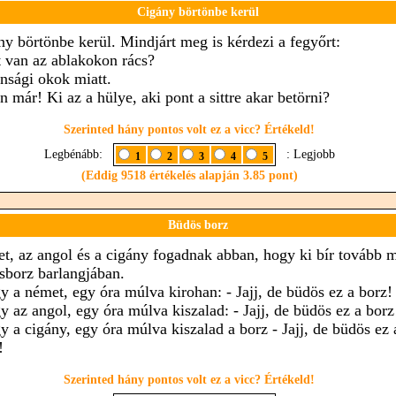
Cigány börtönbe kerül
ny börtönbe kerül. Mindjárt meg is kérdezi a fegyőrt:
t van az ablakokon rács?
onsági okok miatt.
n már! Ki az a hülye, aki pont a sittre akar betörni?
Szerinted hány pontos volt ez a vicc? Értékeld!
Legbénább:
: Legjobb
1
2
3
4
5
(Eddig 9518 értékelés alapján 3.85 pont)
Büdös borz
t, az angol és a cigány fogadnak abban, hogy ki bír tovább 
sborz barlangjában.
 a német, egy óra múlva kirohan: - Jajj, de büdös ez a borz!
 az angol, egy óra múlva kiszalad: - Jajj, de büdös ez a borz
 a cigány, egy óra múlva kiszalad a borz - Jajj, de büdös ez 
!
Szerinted hány pontos volt ez a vicc? Értékeld!