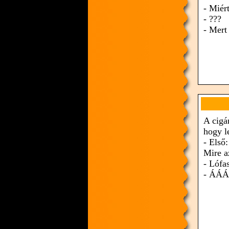
- Miér
- ???
- Mert
A cigá
hogy l
- Első
Mire a
- Lófa
- ÁÁÁ