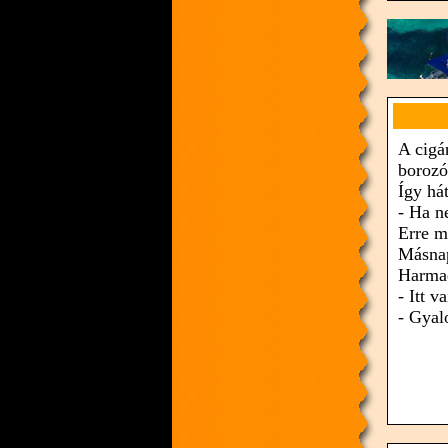
A cigá
borozó
Így há
- Ha n
Erre m
Másnap
Harmad
- Itt v
- Gyal