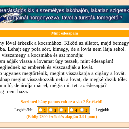
Mint édesapám
ny lóval érkezik a kocsmához. Kiköti az állatot, majd bemegy
ba. Lehajt egy pofa sört, kimegy, de a lovát nem látja sehol.
t visszamegy a kocsmába és azt mondja:
em adják vissza a lovamat úgy teszek, mint édesapám!
egijednek az emberek és visszaadják a lovát.
 ugyanez megtörténik, megint visszakapja a cigány a lovát.
nap megint visszahozzák neki a lovat, de megkérdezik tőle:
an a ló, de árulja már el, mégis mit tett az édesapja?
og ment haza.
Szerinted hány pontos volt ez a vicc? Értékeld!
Legbénább:
: Legjobb
1
2
3
4
5
(Eddig 7800 értékelés alapján 3.91 pont)