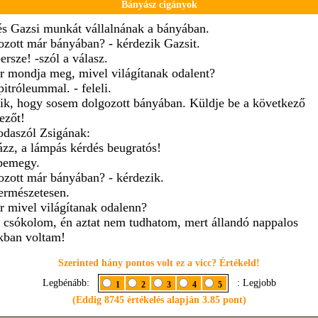
Bányász cigányok
és Gazsi munkát vállalnának a bányában.
ozott már bányában? - kérdezik Gazsit.
ersze! -szól a válasz.
r mondja meg, mivel világítanak odalent?
pitróleummal. - feleli.
zik, hogy sosem dolgozott bányában. Küldje be a következő
ezőt!
odaszól Zsigának:
ázz, a lámpás kérdés beugratós!
bemegy.
ozott már bányában? - kérdezik.
természetesen.
r mivel világítanak odalenn?
t csókolom, én aztat nem tudhatom, mert állandó nappalos
kban voltam!
Szerinted hány pontos volt ez a vicc? Értékeld!
Legbénább:
: Legjobb
1
2
3
4
5
(Eddig 8745 értékelés alapján 3.85 pont)