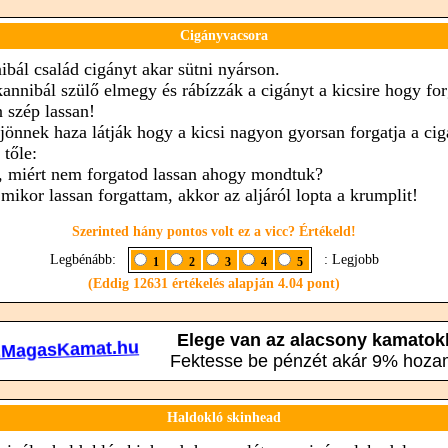
Cigányvacsora
ibál család cigányt akar sütni nyárson.
kannibál szülő elmegy és rábízzák a cigányt a kicsire hogy fo
n szép lassan!
jönnek haza látják hogy a kicsi nagyon gyorsan forgatja a cig
 tőle:
, miért nem forgatod lassan ahogy mondtuk?
 mikor lassan forgattam, akkor az aljáról lopta a krumplit!
Szerinted hány pontos volt ez a vicc? Értékeld!
Legbénább:
: Legjobb
1
2
3
4
5
(Eddig 12631 értékelés alapján 4.04 pont)
Haldokló skinhead