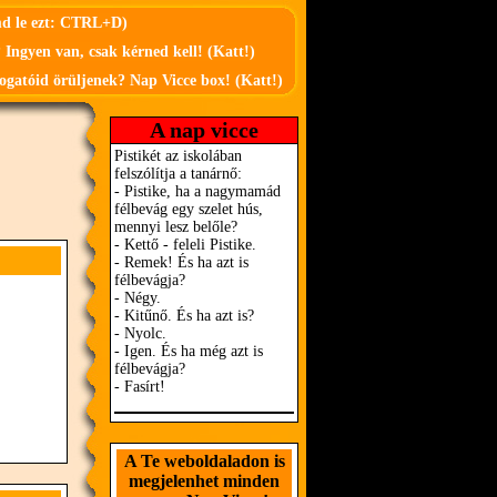
md le ezt: CTRL+D)
 Ingyen van, csak kérned kell! (Katt!)
ogatóid örüljenek? Nap Vicce box! (Katt!)
A nap vicce
A Te weboldaladon is
megjelenhet minden