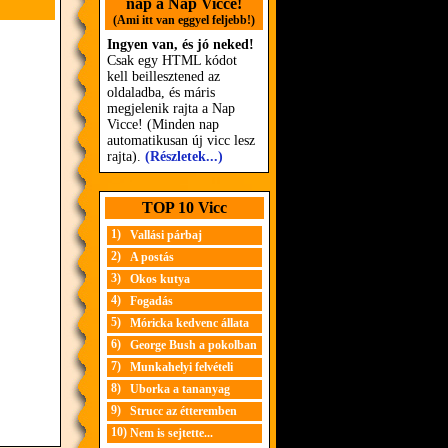
nap a Nap Vicce!
(Ami itt van eggyel feljebb!)
Ingyen van, és jó neked!
Csak egy HTML kódot
kell beillesztened az
oldaladba, és máris
megjelenik rajta a Nap
Vicce! (Minden nap
automatikusan új vicc lesz
rajta).
(Részletek...)
TOP 10 Vicc
1)
Vallási párbaj
2)
A postás
3)
Okos kutya
4)
Fogadás
5)
Móricka kedvenc állata
6)
George Bush a pokolban
7)
Munkahelyi felvételi
8)
Uborka a tananyag
9)
Strucc az étteremben
10)
Nem is sejtette...