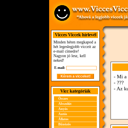
Vicces Viccek hírlevél
Minden héten megkapod a
hét legeslegjobb vicceit az
e-mail címedre!
Nagyon jó lesz, kell
neked!
E-mail:
- Mi a
- ???
- Az k
Vicc kategóriák
Összes
Abszolút
Anyós
Autós
Állatos
Bűnözős