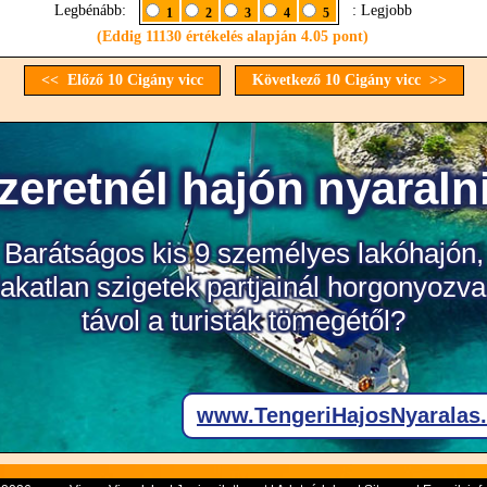
Legbénább:
: Legjobb
1
2
3
4
5
(Eddig 11130 értékelés alapján 4.05 pont)
<< Előző 10 Cigány vicc
Következő 10 Cigány vicc >>