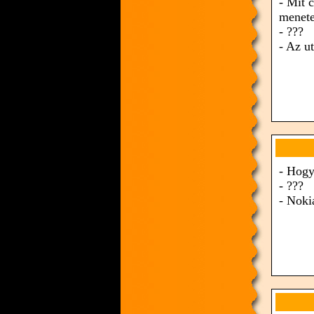
- Mit 
menete
- ???
- Az ut
- Hogy
- ???
- Noki