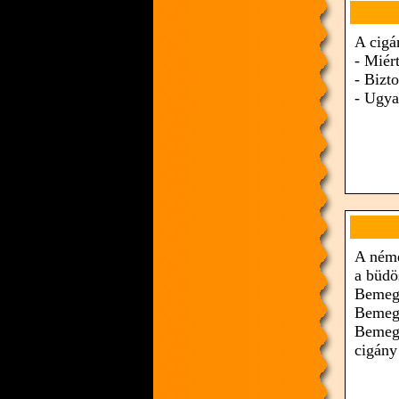
A cigá
- Miér
- Bizt
- Ugya
A néme
a büdö
Bemegy
Bemegy
Bemegy
cigány