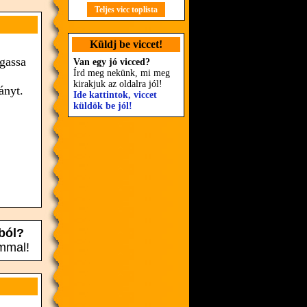
Teljes vicc toplista
Küldj be viccet!
rgassa
Van egy jó vicced?
Írd meg nekünk, mi meg
kirakjuk az oldalra jól!
ányt.
Ide kattintok, viccet
küldök be jól!