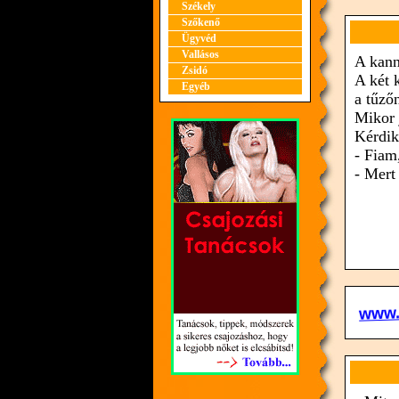
Székely
Szőkenő
Ügyvéd
Vallásos
A kann
Zsidó
A két 
Egyéb
a tűző
Mikor 
Kérdik
- Fiam
- Mert