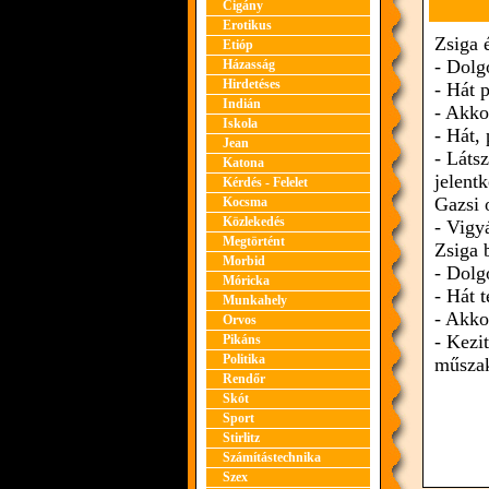
Cigány
Erotikus
Zsiga 
Etióp
- Dolg
Házasság
Hirdetéses
- Hát p
Indián
- Akko
Iskola
- Hát, 
Jean
- Láts
Katona
jelentk
Kérdés - Felelet
Gazsi 
Kocsma
Közlekedés
- Vigy
Megtörtént
Zsiga 
Morbid
- Dolg
Móricka
- Hát 
Munkahely
- Akko
Orvos
- Kezi
Pikáns
Politika
műsza
Rendőr
Skót
Sport
Stirlitz
Számítástechnika
Szex