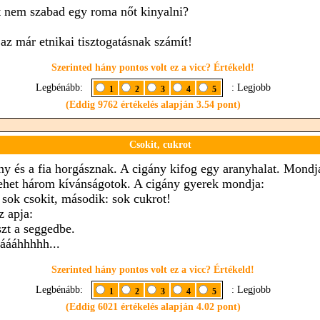
t nem szabad egy roma nőt kinyalni?
 az már etnikai tisztogatásnak számít!
Szerinted hány pontos volt ez a vicc? Értékeld!
Legbénább:
: Legjobb
1
2
3
4
5
(Eddig 9762 értékelés alapján 3.54 pont)
Csokit, cukrot
ny és a fia horgásznak. A cigány kifog egy aranyhalat. Mondja
ehet három kívánságotok. A cigány gyerek mondja:
: sok csokit, második: sok cukrot!
z apja:
szt a seggedbe.
áááhhhhh...
Szerinted hány pontos volt ez a vicc? Értékeld!
Legbénább:
: Legjobb
1
2
3
4
5
(Eddig 6021 értékelés alapján 4.02 pont)