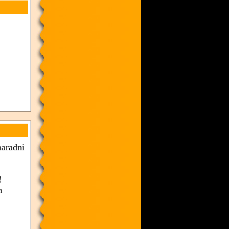
maradni
!
a