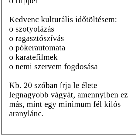
o flipper
Kedvenc kulturális időtöltésem:
o szotyolázás
o ragasztószívás
o pókerautomata
o karatefilmek
o nemi szervem fogdosása
Kb. 20 szóban írja le élete
legnagyobb vágyát, amennyiben ez
más, mint egy minimum fél kilós
aranylánc.