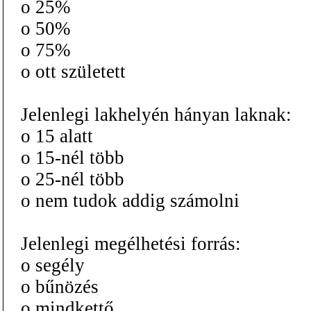
o 25%
o 50%
o 75%
o ott született
Jelenlegi lakhelyén hányan laknak:
o 15 alatt
o 15-nél több
o 25-nél több
o nem tudok addig számolni
Jelenlegi megélhetési forrás:
o segély
o bűnözés
o mindkettő