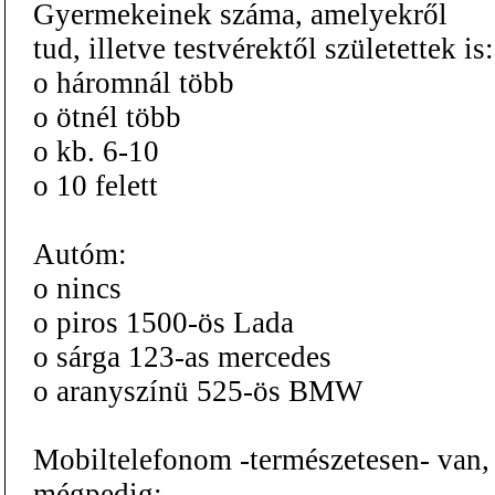
Gyermekeinek száma, amelyekről
tud, illetve testvérektől születettek is:
o háromnál több
o ötnél több
o kb. 6-10
o 10 felett
Autóm:
o nincs
o piros 1500-ös Lada
o sárga 123-as mercedes
o aranyszínü 525-ös BMW
Mobiltelefonom -természetesen- van,
mégpedig: