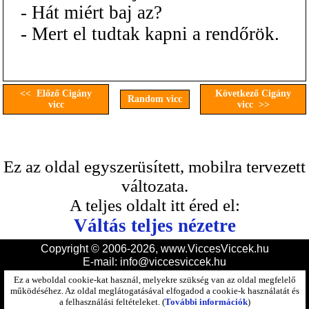
- Hát miért baj az?
- Mert el tudtak kapni a rendőrök.
<< Előző Cigány
Következő Cigány
Random vicc
vicc
vicc >>
Ez az oldal egyszerüsített, mobilra tervezett
változata.
A teljes oldalt itt éred el:
Váltás teljes nézetre
Copyright © 2006-2026, www.ViccesViccek.hu
E-mail:
info@viccesviccek.hu
Ez a weboldal cookie-kat használ, melyekre szükség van az oldal megfelelő
működéséhez. Az oldal meglátogatásával elfogadod a cookie-k használatát és
a felhasználási feltételeket. (
További információk
)