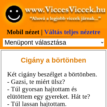
Mobil nézet |
Váltás teljes nézetre
Cigány a börtönben
Két cigány beszélget a börtönben.
- Gazsi, te miért ülsz?
- Túl gyorsan hajtottam és
elütöttem egy gyereket. Hát te?
- Túl lassan hajtottam.