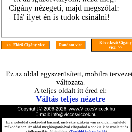
Cigány nézegeti, majd megszólal:
- Há' ilyet én is tudok csinálni!
Következő Cigány
<< Előző Cigány vicc
Random vicc
vicc >>
Ez az oldal egyszerüsített, mobilra terveze
változata.
A teljes oldalt itt éred el:
Váltás teljes nézetre
Copyright © 2006-2026, www.ViccesViccek.hu
E-mail:
info@viccesviccek.hu
Ez a weboldal cookie-kat használ, melyekre szükség van az oldal megfelelő
működéséhez. Az oldal meglátogatásával elfogadod a cookie-k használatát és
a felhasználási feltételeket. (
További információk
)