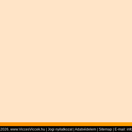
-2026, www.ViccesViccek.hu |
Jogi nyilatkozat
|
Adatvédelem
|
Sitemap
| E-mail:
inf