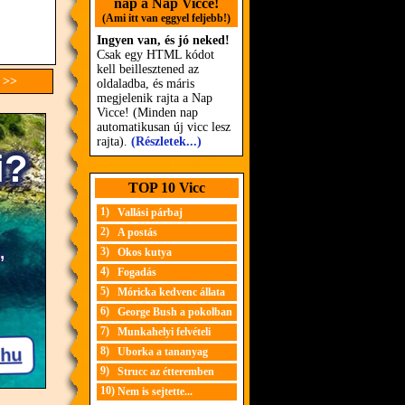
nap a Nap Vicce!
(Ami itt van eggyel feljebb!)
Ingyen van, és jó neked!
Csak egy HTML kódot
kell beillesztened az
 >>
oldaladba, és máris
megjelenik rajta a Nap
Vicce! (Minden nap
automatikusan új vicc lesz
rajta).
(Részletek...)
TOP 10 Vicc
1)
Vallási párbaj
2)
A postás
3)
Okos kutya
4)
Fogadás
5)
Móricka kedvenc állata
6)
George Bush a pokolban
7)
Munkahelyi felvételi
8)
Uborka a tananyag
9)
Strucc az étteremben
10)
Nem is sejtette...