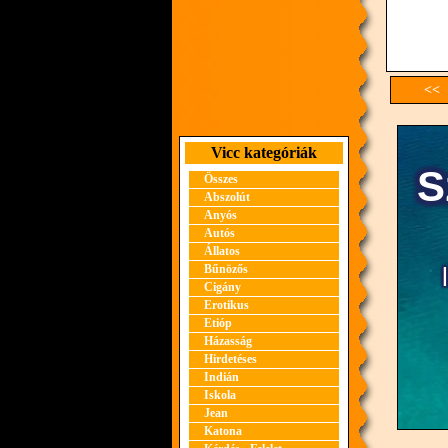
<< 
Vicc kategóriák
Összes
Abszolút
Anyós
Autós
Állatos
Bűnözős
Cigány
Erotikus
Etióp
Házasság
Hirdetéses
Indián
Iskola
Jean
Katona