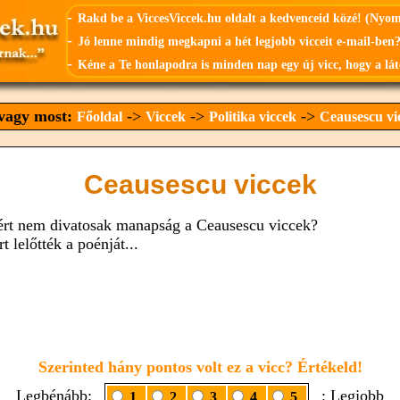
-
Rakd be a ViccesViccek.hu oldalt a kedvenceid közé! (Nyo
-
Jó lenne mindig megkapni a hét legjobb vicceit e-mail-ben?
-
Kéne a Te honlapodra is minden nap egy új vicc, hogy a lát
 vagy most:
->
->
->
Főoldal
Viccek
Politika viccek
Ceausescu vi
Ceausescu viccek
ért nem divatosak manapság a Ceausescu viccek?
t lelőtték a poénját...
Szerinted hány pontos volt ez a vicc? Értékeld!
Legbénább:
: Legjobb
1
2
3
4
5