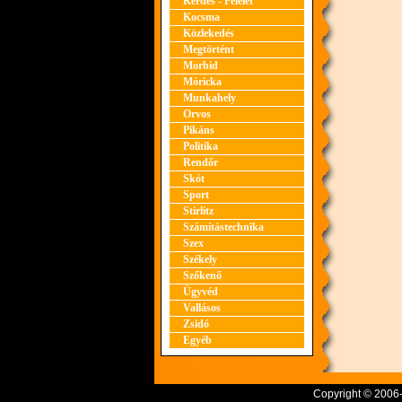
Kérdés - Felelet
Kocsma
Közlekedés
Megtörtént
Morbid
Móricka
Munkahely
Orvos
Pikáns
Politika
Rendőr
Skót
Sport
Stirlitz
Számítástechnika
Szex
Székely
Szőkenő
Ügyvéd
Vallásos
Zsidó
Egyéb
Copyright © 2006