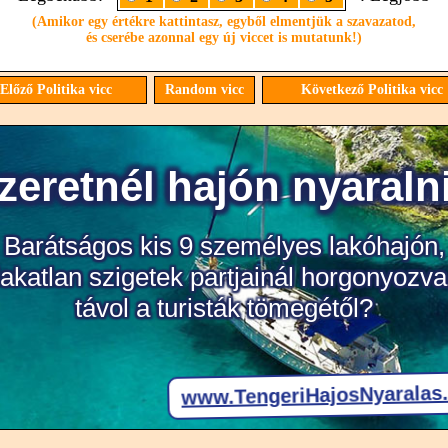
(Amikor egy értékre kattintasz, egyből elmentjük a szavazatod,
és cserébe azonnal egy új viccet is mutatunk!)
Előző Politika vicc
Random vicc
Következő Politika vicc