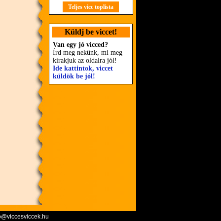
Teljes vicc toplista
Küldj be viccet!
Van egy jó vicced?
Írd meg nekünk, mi meg
kirakjuk az oldalra jól!
Ide kattintok, viccet
küldök be jól!
o@viccesviccek.hu