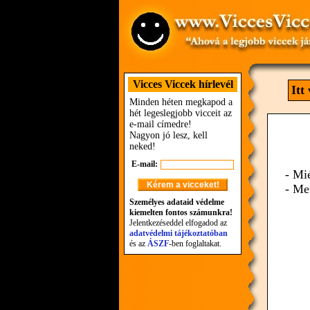
Vicces Viccek hírlevél
Itt
Minden héten megkapod a
hét legeslegjobb vicceit az
e-mail címedre!
Nagyon jó lesz, kell
neked!
E-mail:
- Mi
- Mer
Személyes adataid védelme
kiemelten fontos számunkra!
Jelentkezéseddel elfogadod az
adatvédelmi tájékoztatóban
és az
ÁSZF
-ben foglaltakat.