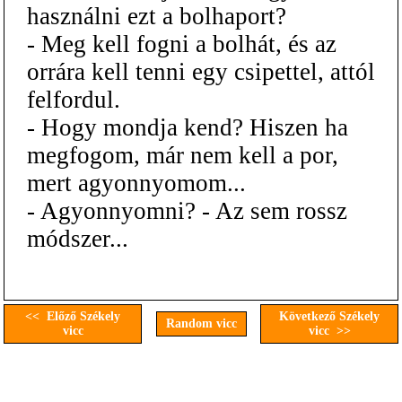
használni ezt a bolhaport?
- Meg kell fogni a bolhát, és az
orrára kell tenni egy csipettel, attól
felfordul.
- Hogy mondja kend? Hiszen ha
megfogom, már nem kell a por,
mert agyonnyomom...
- Agyonnyomni? - Az sem rossz
módszer...
<< Előző Székely
Következő Székely
Random vicc
vicc
vicc >>