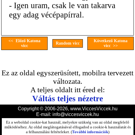
- Igen uram, csak le van takarva
egy adag vécépapírral.
<< Előző Katona
Következő Katona
Random vicc
vicc
vicc >>
Ez az oldal egyszerüsített, mobilra tervezett
változata.
A teljes oldalt itt éred el:
Váltás teljes nézetre
Copyright © 2006-2026, www.ViccesViccek.hu
E-mail:
info@viccesviccek.hu
Ez a weboldal cookie-kat használ, melyekre szükség van az oldal megfelelő
működéséhez. Az oldal meglátogatásával elfogadod a cookie-k használatát és
a felhasználási feltételeket. (
További információk
)