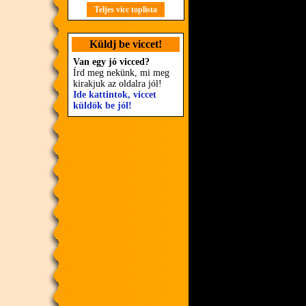
Teljes vicc toplista
Küldj be viccet!
Van egy jó vicced?
Írd meg nekünk, mi meg
kirakjuk az oldalra jól!
Ide kattintok, viccet
küldök be jól!