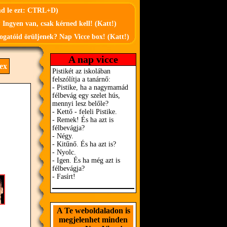
md le ezt: CTRL+D)
 Ingyen van, csak kérned kell! (Katt!)
ogatóid örüljenek? Nap Vicce box! (Katt!)
A nap vicce
ex
A Te weboldaladon is
megjelenhet minden