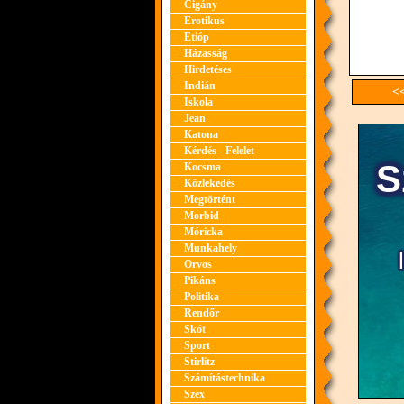
Cigány
Erotikus
Etióp
Házasság
Hirdetéses
Indián
<<
Iskola
Jean
Katona
Kérdés - Felelet
Kocsma
Közlekedés
Megtörtént
Morbid
Móricka
Munkahely
Orvos
Pikáns
Politika
Rendőr
Skót
Sport
Stirlitz
Számítástechnika
Szex