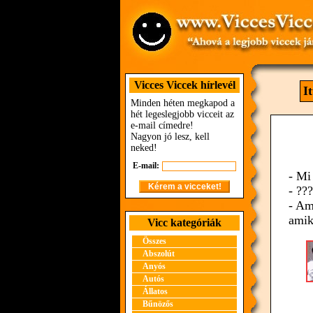
Vicces Viccek hírlevél
I
Minden héten megkapod a
hét legeslegjobb vicceit az
e-mail címedre!
Nagyon jó lesz, kell
neked!
E-mail:
- Mi
- ???
- Am
amik
Vicc kategóriák
Összes
Abszolút
Anyós
Autós
Állatos
Bűnözős