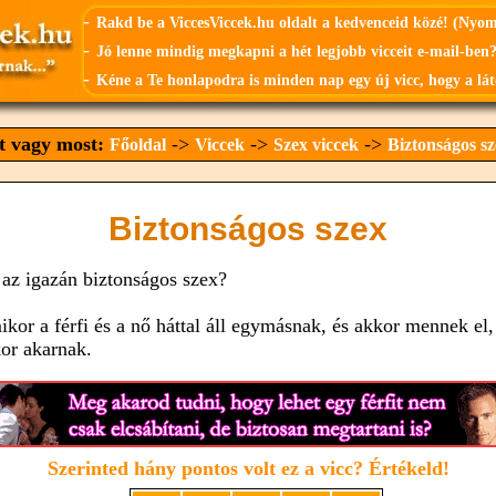
-
Rakd be a ViccesViccek.hu oldalt a kedvenceid közé! (Nyo
-
Jó lenne mindig megkapni a hét legjobb vicceit e-mail-ben?
-
Kéne a Te honlapodra is minden nap egy új vicc, hogy a lát
tt vagy most:
->
->
->
Főoldal
Viccek
Szex viccek
Biztonságos sz
Biztonságos szex
 az igazán biztonságos szex?
ikor a férfi és a nő háttal áll egymásnak, és akkor mennek el,
or akarnak.
Szerinted hány pontos volt ez a vicc? Értékeld!