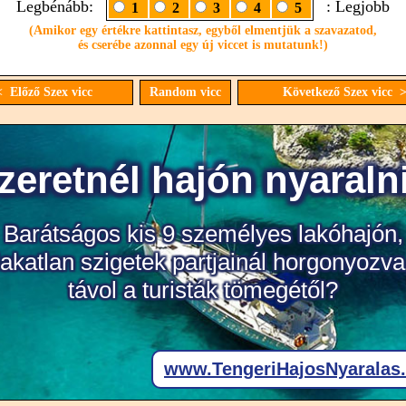
Legbénább:
: Legjobb
1
2
3
4
5
(Amikor egy értékre kattintasz, egyből elmentjük a szavazatod,
és cserébe azonnal egy új viccet is mutatunk!)
 Előző Szex vicc
Random vicc
Következő Szex vicc 