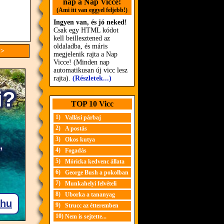
nap a Nap Vicce!
(Ami itt van eggyel feljebb!)
Ingyen van, és jó neked!
Csak egy HTML kódot
kell beillesztened az
oldaladba, és máris
>>
megjelenik rajta a Nap
Vicce! (Minden nap
automatikusan új vicc lesz
rajta).
(Részletek...)
TOP 10 Vicc
1)
Vallási párbaj
2)
A postás
3)
Okos kutya
4)
Fogadás
5)
Móricka kedvenc állata
6)
George Bush a pokolban
7)
Munkahelyi felvételi
8)
Uborka a tananyag
9)
Strucc az étteremben
10)
Nem is sejtette...