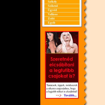
Székely
Szőkenő
Ügyvéd
Vallásos
Zsidó
Egyéb