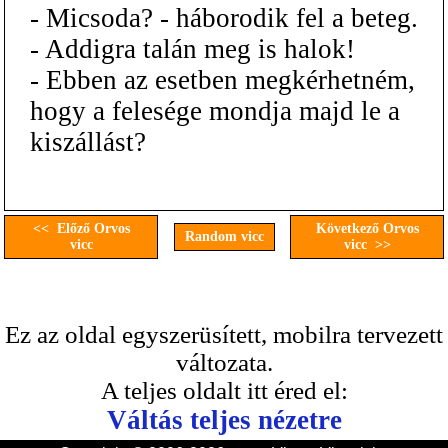
- Micsoda? - háborodik fel a beteg.
- Addigra talán meg is halok!
- Ebben az esetben megkérhetném,
hogy a felesége mondja majd le a
kiszállást?
<< Előző Orvos
Következő Orvos
Random vicc
vicc
vicc >>
Ez az oldal egyszerüsített, mobilra tervezett
változata.
A teljes oldalt itt éred el:
Váltás teljes nézetre