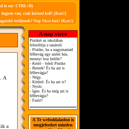
md le ezt: CTRL+D)
 Ingyen van, csak kérned kell! (Katt!)
ogatóid örüljenek? Nap Vicce box! (Katt!)
A nap vicce
. A
A Te weboldaladon is
megjelenhet minden
ik a