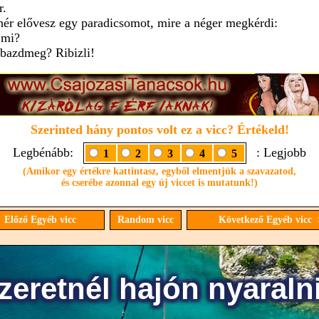
r.
hér elővesz egy paradicsomot, mire a néger megkérdi:
 mi?
 bazdmeg? Ribizli!
Szerinted hány pontos volt ez a vicc? Értékeld!
Legbénább:
: Legjobb
1
2
3
4
5
(Amikor egy értékre kattintasz, egyből elmentjük a szavazatod,
és cserébe azonnal egy új viccet is mutatunk!)
 Előző Egyéb vicc
Random vicc
Következő Egyéb vicc