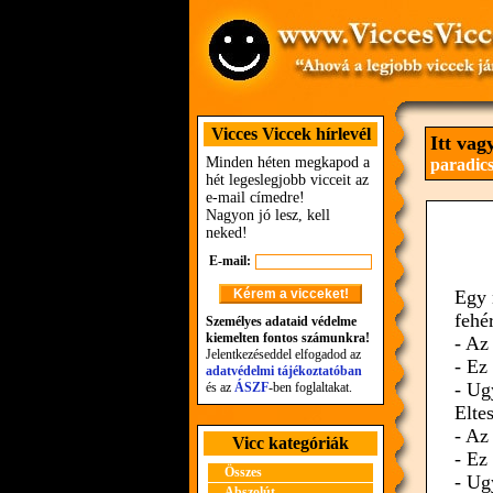
Vicces Viccek hírlevél
Itt vag
Minden héten megkapod a
paradic
hét legeslegjobb vicceit az
e-mail címedre!
Nagyon jó lesz, kell
neked!
E-mail:
Egy 
fehé
Személyes adataid védelme
kiemelten fontos számunkra!
- Az
Jelentkezéseddel elfogadod az
- Ez
adatvédelmi tájékoztatóban
- Ug
és az
ÁSZF
-ben foglaltakat.
Elte
- Az
Vicc kategóriák
- Ez
Összes
- Ug
Abszolút