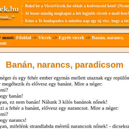
-
Rakd be a ViccesViccek.hu oldalt a kedvenceid közé! (Nyo
-
Jó lenne mindig megkapni a hét legjobb vicceit e-mail-ben?
-
Kéne a Te honlapodra is minden nap egy új vicc, hogy a lát
y most:
->
->
->
Főoldal
Viccek
Egyéb viccek
Banán, narancs,
som
Banán, narancs, paradicsom
néger és egy fehér ember egymás mellett utaznak egy repülőn
r megéhezik és elővesz egy banánt. Mire a néger:
 mi?
 egy banán!
yan, ez nem banán! Nálunk 3 kilós banánok nőnek!
szi a fehér a banánt, elővesz egy narancsot. Mire a néger:
 mi?
 egy narancs!
yan, mifelénk strandlabda méretű narancsok nőnek! - dicseksz