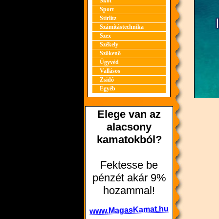
Skót
Sport
Stirlitz
Számítástechnika
Szex
Székely
Szőkenő
Ügyvéd
Vallásos
Zsidó
Egyéb