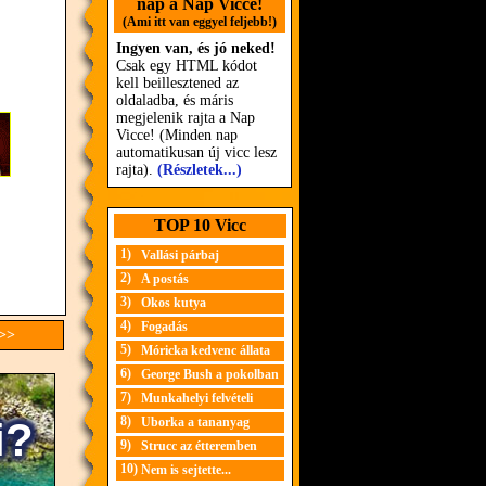
nap a Nap Vicce!
(Ami itt van eggyel feljebb!)
Ingyen van, és jó neked!
Csak egy HTML kódot
kell beillesztened az
oldaladba, és máris
megjelenik rajta a Nap
Vicce! (Minden nap
automatikusan új vicc lesz
rajta).
(Részletek...)
TOP 10 Vicc
1)
Vallási párbaj
2)
A postás
3)
Okos kutya
4)
Fogadás
 >>
5)
Móricka kedvenc állata
6)
George Bush a pokolban
7)
Munkahelyi felvételi
8)
Uborka a tananyag
9)
Strucc az étteremben
10)
Nem is sejtette...