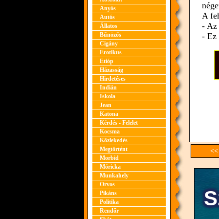
nége
Anyós
A fe
Autós
- Az
Állatos
Bűnözős
- Ez
Cigány
Erotikus
Etióp
Házasság
Hirdetéses
Indián
Iskola
Jean
Katona
Kérdés - Felelet
Kocsma
Közlekedés
Megtörtént
<<
Morbid
Móricka
Munkahely
Orvos
Pikáns
Politika
Rendőr