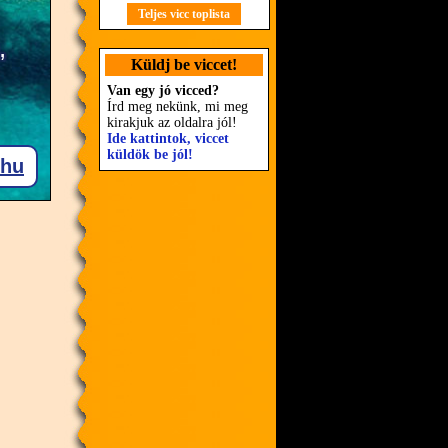
Teljes vicc toplista
Küldj be viccet!
Van egy jó vicced?
Írd meg nekünk, mi meg
kirakjuk az oldalra jól!
Ide kattintok, viccet
küldök be jól!