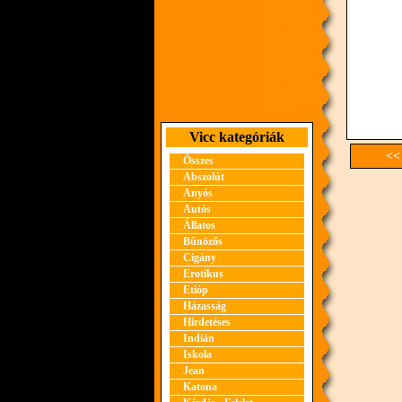
Vicc kategóriák
<<
Összes
Abszolút
Anyós
Autós
Állatos
Bűnözős
Cigány
Erotikus
Etióp
Házasság
Hirdetéses
Indián
Iskola
Jean
Katona