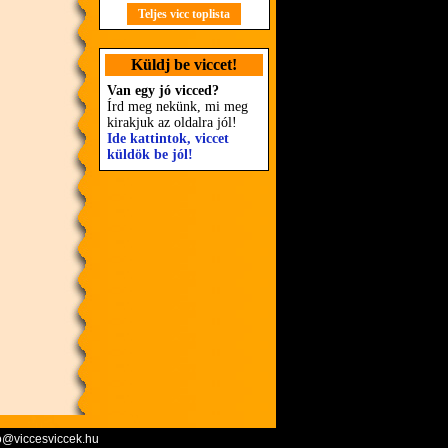
Teljes vicc toplista
Küldj be viccet!
Van egy jó vicced?
Írd meg nekünk, mi meg
kirakjuk az oldalra jól!
Ide kattintok, viccet
küldök be jól!
o@viccesviccek.hu