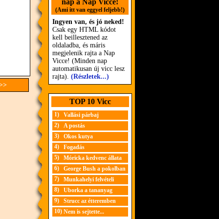
nap a Nap Vicce!
(Ami itt van eggyel feljebb!)
Ingyen van, és jó neked!
Csak egy HTML kódot
kell beillesztened az
oldaladba, és máris
megjelenik rajta a Nap
Vicce! (Minden nap
automatikusan új vicc lesz
rajta).
(Részletek...)
 >>
TOP 10 Vicc
1)
Vallási párbaj
2)
A postás
3)
Okos kutya
4)
Fogadás
5)
Móricka kedvenc állata
6)
George Bush a pokolban
7)
Munkahelyi felvételi
8)
Uborka a tananyag
9)
Strucc az étteremben
10)
Nem is sejtette...