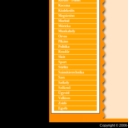
Kérdés - Felelet
Kocsma
Közlekedés
Megtörtént
Morbid
Móricka
Munkahely
Orvos
Pikáns
Politika
Rendőr
Skót
Sport
Stirlitz
Számítástechnika
Szex
Székely
Szőkenő
Ügyvéd
Vallásos
Zsidó
Egyéb
Copyright © 2006