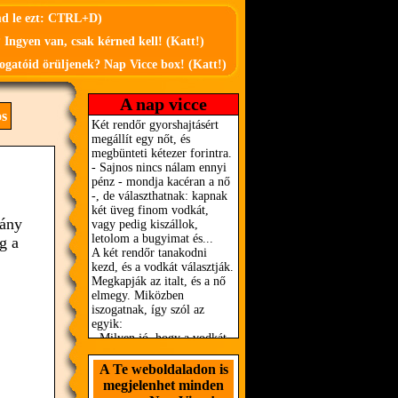
md le ezt: CTRL+D)
 Ingyen van, csak kérned kell! (Katt!)
ogatóid örüljenek? Nap Vicce box! (Katt!)
A nap vicce
os
lány
g a
A Te weboldaladon is
megjelenhet minden