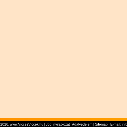
-2026, www.ViccesViccek.hu |
Jogi nyilatkozat
|
Adatvédelem
|
Sitemap
| E-mail:
inf