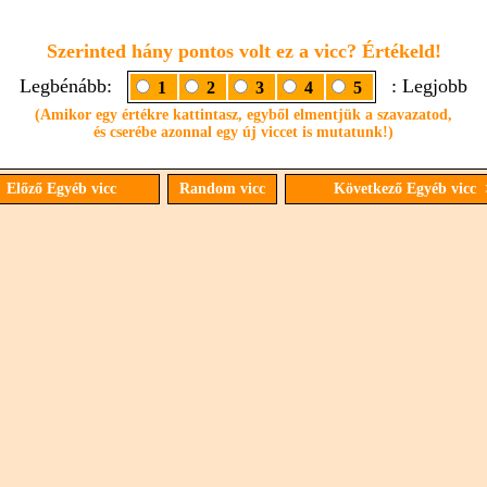
Szerinted hány pontos volt ez a vicc? Értékeld!
Legbénább:
: Legjobb
1
2
3
4
5
(Amikor egy értékre kattintasz, egyből elmentjük a szavazatod,
és cserébe azonnal egy új viccet is mutatunk!)
 Előző Egyéb vicc
Random vicc
Következő Egyéb vicc