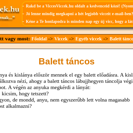
-
Rakd be a ViccesViccek.hu oldalt a kedvenceid közé! (Nyo
-
Jó lenne mindig megkapni a hét legjobb vicceit e-mail-ben?
-
Kéne a Te honlapodra is minden nap egy új vicc, hogy a lát
Itt vagy most:
->
->
->
Főoldal
Viccek
Egyéb viccek
Balett tánc
Balett táncos
nya és kislánya először mennek el egy balett előadásra. A kis
álkozva nézi, ahogy a balett táncos lábujjhegyen táncolja végi
bot. A végén az anyuka megkérdi a lányát:
 kicsim, hogy tetszett?
gyon, de mondd, anyu, nem egyszerűbb lett volna magasabb
ost alkalmazni?