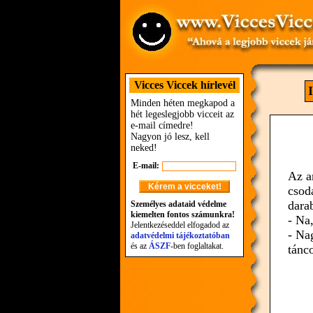
Vicces Viccek hírlevél
Minden héten megkapod a
hét legeslegjobb vicceit az
e-mail címedre!
Nagyon jó lesz, kell
neked!
E-mail:
Az a
csod
dara
Személyes adataid védelme
kiemelten fontos számunkra!
- Na,
Jelentkezéseddel elfogadod az
- Na
adatvédelmi tájékoztatóban
és az
ÁSZF
-ben foglaltakat.
tánc