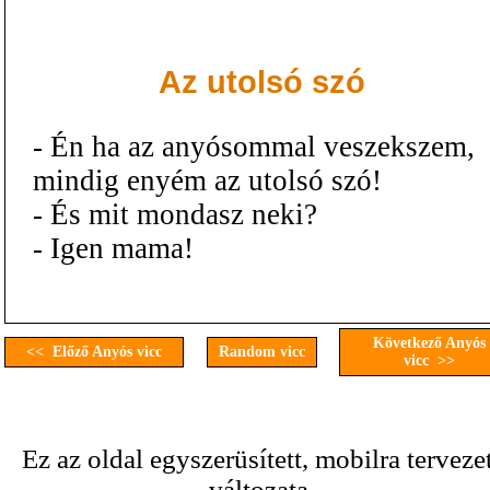
Az utolsó szó
- Én ha az anyósommal veszekszem,
mindig enyém az utolsó szó!
- És mit mondasz neki?
- Igen mama!
Következő Anyós
<< Előző Anyós vicc
Random vicc
vicc >>
Ez az oldal egyszerüsített, mobilra terveze
változata.