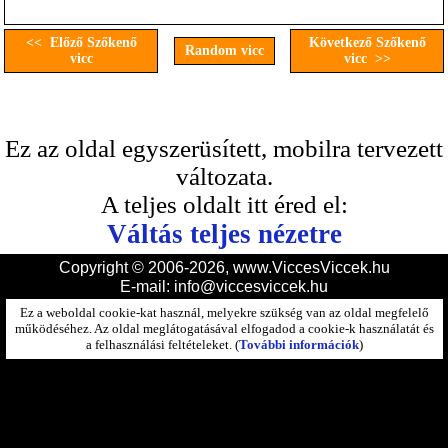
<< Előző Szőkenő
Következő Szőkenő
Random vicc
vicc
vicc >>
Ez az oldal egyszerüsített, mobilra tervezett
változata.
A teljes oldalt itt éred el:
Váltás teljes nézetre
Copyright © 2006-2026, www.ViccesViccek.hu
E-mail:
info@viccesviccek.hu
Ez a weboldal cookie-kat használ, melyekre szükség van az oldal megfelelő
működéséhez. Az oldal meglátogatásával elfogadod a cookie-k használatát és
a felhasználási feltételeket. (
További információk
)