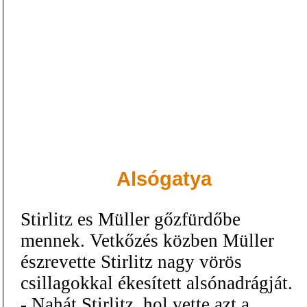
Alsógatya
Stirlitz es Müller gőzfürdőbe
mennek. Vetkőzés közben Müller
észrevette Stirlitz nagy vörös
csillagokkal ékesített alsónadrágját.
- Nahát Stirlitz, hol vette azt a