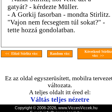
gatyát? - kérdezte Müller.
- A Gorkij fasorban - mondta Stirlitz.
"Vajon nem fecsegtem túl sokat?" -
tette hozzá gondolatban.
Következő Stirlitz
<< Előző Stirlitz vicc
Random vicc
vicc >>
Ez az oldal egyszerüsített, mobilra terveze
változata.
A teljes oldalt itt éred el:
Váltás teljes nézetre
Copyright © 2006-2026, www.ViccesViccek.hu