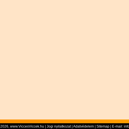
-2026, www.ViccesViccek.hu |
Jogi nyilatkozat
|
Adatvédelem
|
Sitemap
| E-mail:
inf