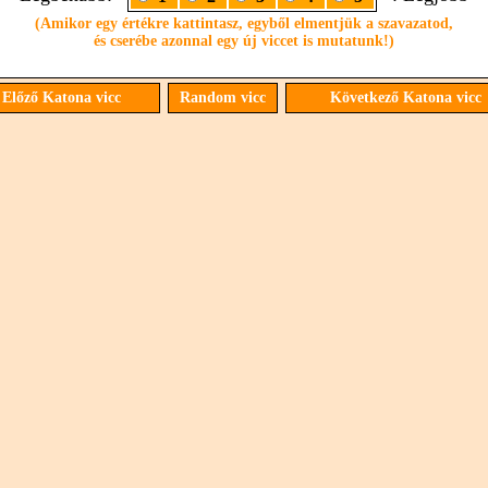
(Amikor egy értékre kattintasz, egyből elmentjük a szavazatod,
és cserébe azonnal egy új viccet is mutatunk!)
Előző Katona vicc
Random vicc
Következő Katona vicc