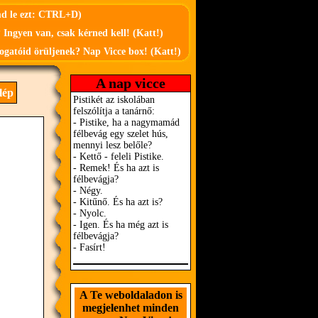
md le ezt: CTRL+D)
 Ingyen van, csak kérned kell! (Katt!)
ogatóid örüljenek? Nap Vicce box! (Katt!)
A nap vicce
lép
A Te weboldaladon is
megjelenhet minden