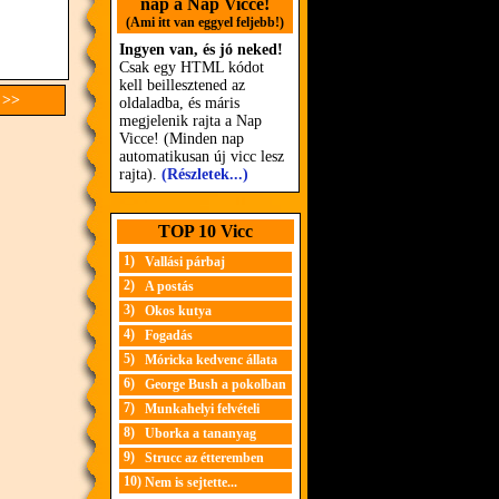
nap a Nap Vicce!
(Ami itt van eggyel feljebb!)
Ingyen van, és jó neked!
Csak egy HTML kódot
kell beillesztened az
 >>
oldaladba, és máris
megjelenik rajta a Nap
Vicce! (Minden nap
automatikusan új vicc lesz
rajta).
(Részletek...)
TOP 10 Vicc
1)
Vallási párbaj
2)
A postás
3)
Okos kutya
4)
Fogadás
5)
Móricka kedvenc állata
6)
George Bush a pokolban
7)
Munkahelyi felvételi
8)
Uborka a tananyag
9)
Strucc az étteremben
10)
Nem is sejtette...