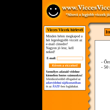
Vicces Viccek hírlevél
It
Minden héten megkapod a
hét legeslegjobb vicceit az
e-mail címedre!
Nagyon jó lesz, kell
neked!
E-mail:
- Őr
- 50
Személyes adataid védelme
kiemelten fontos számunkra!
Jelentkezéseddel elfogadod az
adatvédelmi tájékoztatóban
és az
ÁSZF
-ben foglaltakat.