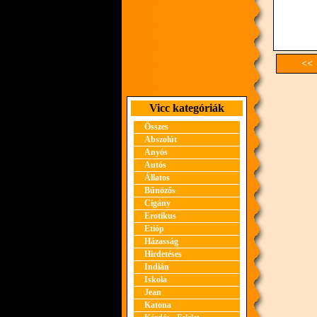
<< 
Vicc kategóriák
Összes
Abszolút
Anyós
Autós
Állatos
Bűnözős
Cigány
Erotikus
Etióp
Házasság
Hirdetéses
Indián
Iskola
Jean
Katona