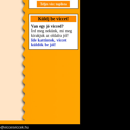
Teljes vicc toplista
Küldj be viccet!
Van egy jó vicced?
Írd meg nekünk, mi meg
kirakjuk az oldalra jól!
Ide kattintok, viccet
küldök be jól!
o@viccesviccek.hu