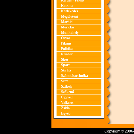
Kérdés - Felelet
Kocsma
Közlekedés
Megtörtént
Morbid
Móricka
Munkahely
Orvos
Pikáns
Politika
Rendőr
Skót
Sport
Stirlitz
Számítástechnika
Szex
Székely
Szőkenő
Ügyvéd
Vallásos
Zsidó
Egyéb
Copyright © 2006