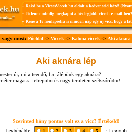
-
Rakd be a ViccesViccek.hu oldalt a kedvenceid közé! (Nyo
-
Jó lenne mindig megkapni a hét legjobb vicceit e-mail-ben?
-
Kéne a Te honlapodra is minden nap egy új vicc, hogy a lát
t vagy most:
->
->
->
Főoldal
Viccek
Katona viccek
Aki aknára 
Aki aknára lép
mester úr, mi a teendő, ha rálépünk egy aknára?
 méter magasra felrepülni és nagy területen szétszóródni!
Szerinted hány pontos volt ez a vicc? Értékeld!
Legbénább:
: Legjobb
1
2
3
4
5