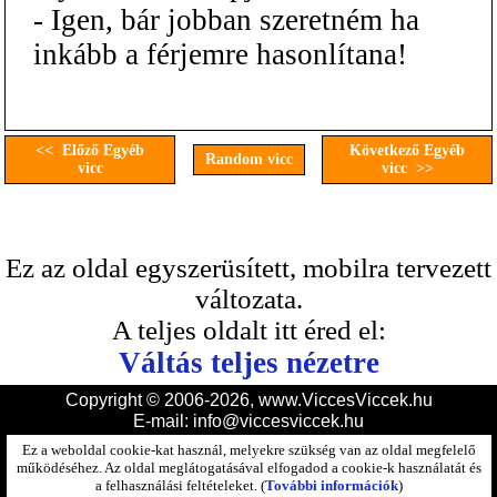
- Igen, bár jobban szeretném ha
inkább a férjemre hasonlítana!
<< Előző Egyéb
Következő Egyéb
Random vicc
vicc
vicc >>
Ez az oldal egyszerüsített, mobilra tervezett
változata.
A teljes oldalt itt éred el:
Váltás teljes nézetre
Copyright © 2006-2026, www.ViccesViccek.hu
E-mail:
info@viccesviccek.hu
Ez a weboldal cookie-kat használ, melyekre szükség van az oldal megfelelő
működéséhez. Az oldal meglátogatásával elfogadod a cookie-k használatát és
a felhasználási feltételeket. (
További információk
)