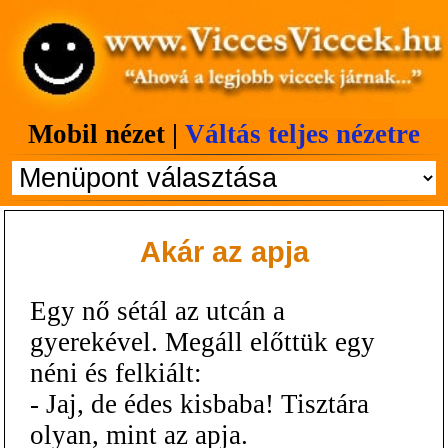
Mobil nézet |
Váltás teljes nézetre
Akár az apja
Egy nő sétál az utcán a
gyerekével. Megáll előttük egy
néni és felkiált:
- Jaj, de édes kisbaba! Tisztára
olyan, mint az apja.