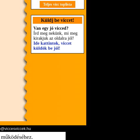
Teljes vicc toplista
Küldj be viccet!
Van egy jó vicced?
Írd meg nekünk, mi meg
kirakjuk az oldalra jól!
Ide kattintok, viccet
küldök be jól!
o@viccesviccek.hu
ő működéséhez.