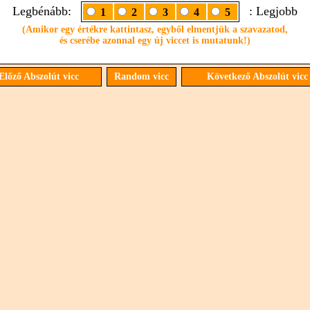
Legbénább:
: Legjobb
1
2
3
4
5
(Amikor egy értékre kattintasz, egyből elmentjük a szavazatod,
és cserébe azonnal egy új viccet is mutatunk!)
lőző Abszolút vicc
Random vicc
Következő Abszolút vic