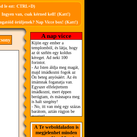
md le ezt: CTRL+D)
 Ingyen van, csak kérned kell! (Katt!)
ogatóid örüljenek? Nap Vicce box! (Katt!)
A nap vicce
csony
A Te weboldaladon is
megjelenhet minden