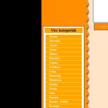
<< E
Vicc kategóriák
Összes
Abszolút
Anyós
Autós
Állatos
Bűnözős
Cigány
Erotikus
Etióp
Házasság
Hirdetéses
Indián
Iskola
Jean
Katona
Kérdés - Felelet
Kocsma