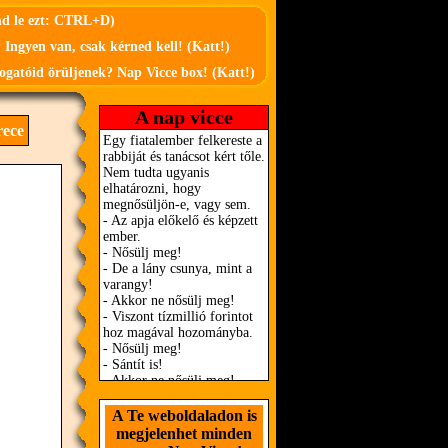
md le ezt: CTRL+D)
 Ingyen van, csak kérned kell! (Katt!)
ogatóid örüljenek? Nap Vicce box! (Katt!)
A nap vicce
rece
A Te weboldaladon is
megjelenhet minden