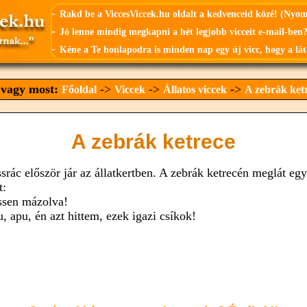
-
Rakd be a ViccesViccek.hu oldalt a kedvenceid közé! (Nyo
-
Jó lenne mindig megkapni a hét legjobb vicceit e-mail-ben?
-
Kéne a Te honlapodra is minden nap egy új vicc, hogy a lát
t vagy most:
->
->
->
Főoldal
Viccek
Állatos viccek
A zebrák ket
A zebrák ketrece
ssrác először jár az állatkertben. A zebrák ketrecén meglát egy
t:
issen mázolva!
, apu, én azt hittem, ezek igazi csíkok!