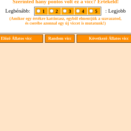
Szerinted hány pontos volt ez a vicc? Értékeld!
Legbénább:
: Legjobb
1
2
3
4
5
(Amikor egy értékre kattintasz, egyből elmentjük a szavazatod,
és cserébe azonnal egy új viccet is mutatunk!)
Előző Állatos vicc
Random vicc
Következő Állatos vicc