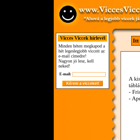
Vicces Viccek hírlevél
It
Minden héten megkapod a
hét legeslegjobb vicceit az
e-mail címedre!
Nagyon jó lesz, kell
neked!
E-mail:
A ki
táblá
- Fr
- Apu