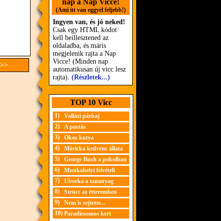
nap a Nap Vicce!
(Ami itt van eggyel feljebb!)
Ingyen van, és jó neked!
Csak egy HTML kódot
kell beillesztened az
oldaladba, és máris
megjelenik rajta a Nap
Vicce! (Minden nap
 >>
automatikusan új vicc lesz
rajta).
(Részletek...)
TOP 10 Vicc
1)
Vallási párbaj
2)
A postás
3)
Okos kutya
4)
Móricka kedvenc állata
5)
George Bush a pokolban
6)
Munkahelyi felvételi
7)
Uborka a tananyag
8)
Strucc az étteremben
9)
Nem is sejtette...
10)
Paradicsomos kert