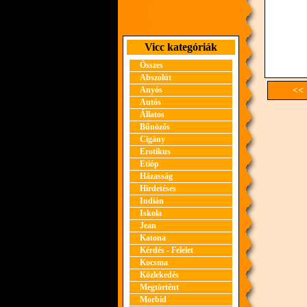
Vicc kategóriák
Összes
Abszolút
Anyós
<< 
Autós
Állatos
Bűnözős
Cigány
Erotikus
Etióp
Házasság
Hirdetéses
Indián
Iskola
Jean
Katona
Kérdés - Felelet
Kocsma
Közlekedés
Megtörtént
Morbid