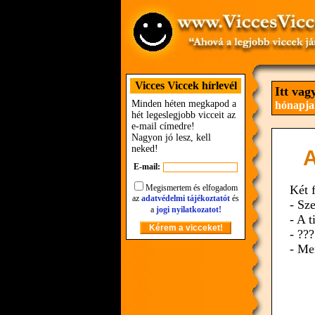
Vicces Viccek hírlevél
Itt vag
Minden héten megkapod a
hónapja
hét legeslegjobb vicceit az
e-mail címedre!
Nagyon jó lesz, kell
neked!
A
E-mail:
Megismertem és elfogadom
Két f
az
adatvédelmi tájékoztatót
és
- Sz
a
jogi nyilatkozatot!
- A t
- ???
- Me