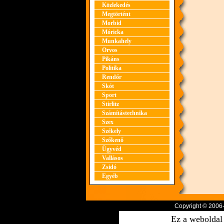
Közlekedés
Megtörtént
Morbid
Móricka
Munkahely
Orvos
Pikáns
Politika
Rendőr
Skót
Sport
Stirlitz
Számítástechnika
Szex
Székely
Szőkenő
Ügyvéd
Vallásos
Zsidó
Egyéb
Copyright © 2006
Ez a weboldal