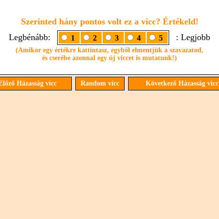
Szerinted hány pontos volt ez a vicc? Értékeld!
Legbénább:
: Legjobb
1
2
3
4
5
(Amikor egy értékre kattintasz, egyből elmentjük a szavazatod,
és cserébe azonnal egy új viccet is mutatunk!)
lőző Házasság vicc
Random vicc
Következő Házasság vic