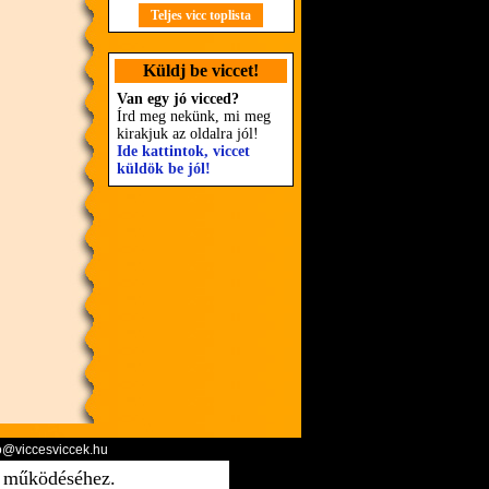
Teljes vicc toplista
Küldj be viccet!
Van egy jó vicced?
Írd meg nekünk, mi meg
kirakjuk az oldalra jól!
Ide kattintok, viccet
küldök be jól!
o@viccesviccek.hu
ő működéséhez.