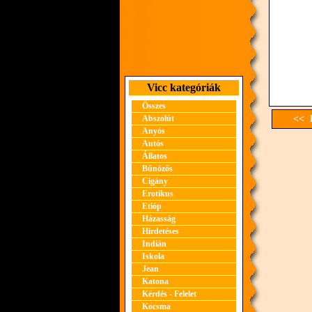
Vicc kategóriák
Összes
Abszolút
<< E
Anyós
Autós
Állatos
Bűnözős
Cigány
Erotikus
Etióp
Házasság
Hirdetéses
Indián
Iskola
Jean
Katona
Kérdés - Felelet
Kocsma