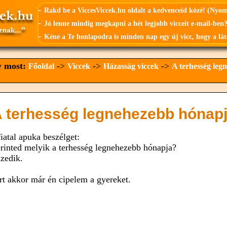
-
Rakd be a ViccesViccek.hu oldalt a kedvenceid közé! (Nyo
-
Jó lenne mindig megkapni a hét legjobb vicceit e-mail-ben?
-
Kéne a Te honlapodra is minden nap egy új vicc, hogy a lát
y most:
->
->
->
Főoldal
Viccek
Házasság viccek
A terhesség leg
 terhesség legnehezebb hónap
iatal apuka beszélget:
erinted melyik a terhesség legnehezebb hónapja?
izedik.
rt akkor már én cipelem a gyereket.