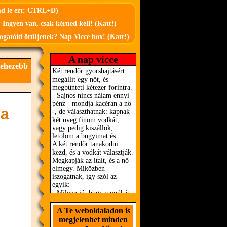
md le ezt: CTRL+D)
 Ingyen van, csak kérned kell! (Katt!)
ogatóid örüljenek? Nap Vicce box! (Katt!)
A nap vicce
nehezebb
ja
A Te weboldaladon is
megjelenhet minden