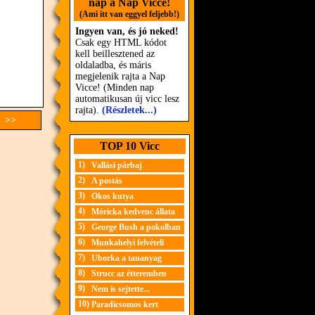
nap a Nap Vicce!
(Ami itt van eggyel feljebb!)
Ingyen van, és jó neked!
Csak egy HTML kódot
kell beillesztened az
oldaladba, és máris
megjelenik rajta a Nap
Vicce! (Minden nap
automatikusan új vicc lesz
rajta).
(Részletek...)
c >>
TOP 10 Vicc
1)
Vallási párbaj
2)
A postás
3)
Okos kutya
4)
Móricka kedvenc állata
5)
George Bush a pokolban
6)
Munkahelyi felvételi
7)
Uborka a tananyag
8)
Strucc az étteremben
9)
Nem is sejtette...
10)
Paradicsomos kert