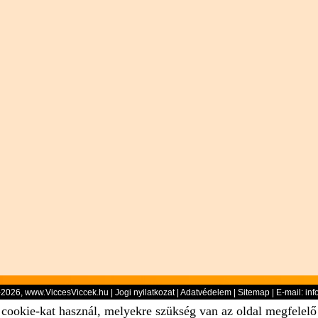
-2026, www.ViccesViccek.hu |
Jogi nyilatkozat
|
Adatvédelem
|
Sitemap
| E-mail:
inf
 cookie-kat használ, melyekre szükség van az oldal megfelel