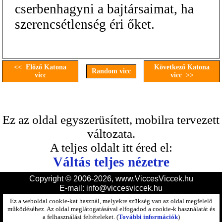
cserbenhagyni a bajtársaimat, ha
szerencsétlenség éri őket.
<< Előző Katona
Következő Katona
Random vicc
vicc
vicc >>
Ez az oldal egyszerüsített, mobilra tervezett
változata.
A teljes oldalt itt éred el:
Váltás teljes nézetre
Copyright © 2006-2026, www.ViccesViccek.hu
E-mail:
info@viccesviccek.hu
Ez a weboldal cookie-kat használ, melyekre szükség van az oldal megfelelő
működéséhez. Az oldal meglátogatásával elfogadod a cookie-k használatát és
a felhasználási feltételeket. (
További információk
)