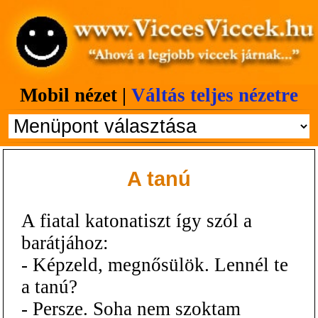
Mobil nézet |
Váltás teljes nézetre
A tanú
A fiatal katonatiszt így szól a
barátjához:
- Képzeld, megnősülök. Lennél te
a tanú?
- Persze. Soha nem szoktam