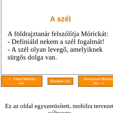
A szél
A földrajztanár felszólítja Mórickát:
- Definiáld nekem a szél fogalmát!
- A szél olyan levegő, amelyiknek
sürgős dolga van.
<< Előző Móricka
Következő Mórick
Random vicc
vicc
vicc >>
Ez az oldal egyszerüsített, mobilra terveze
változata.