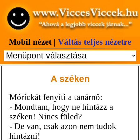
Mobil nézet |
Váltás teljes nézetre
A széken
Mórickát fenyíti a tanárnő:
- Mondtam, hogy ne hintázz a
széken! Nincs füled?
- De van, csak azon nem tudok
hintázni!