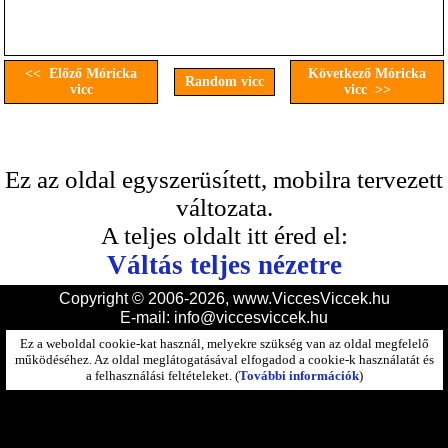
<< Előző Móricka
Következő Móricka
Random vicc
vicc
vicc >>
Ez az oldal egyszerüsített, mobilra tervezett
változata.
A teljes oldalt itt éred el:
Váltás teljes nézetre
Copyright © 2006-2026, www.ViccesViccek.hu
E-mail:
info@viccesviccek.hu
Ez a weboldal cookie-kat használ, melyekre szükség van az oldal megfelelő
működéséhez. Az oldal meglátogatásával elfogadod a cookie-k használatát és
a felhasználási feltételeket. (
További információk
)