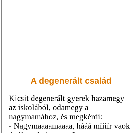
A degenerált család
Kicsit degenerált gyerek hazamegy
az iskolából, odamegy a
nagymamához, és megkérdi:
- Nagymaaaamaaaa, hááá míííír vaok