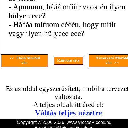
- Apuuuuu, hááá míííír vaok én ilyen
hülye eeee?
- Háááá mituom éééén, hogy mííír
vagy ilyen hülyeee eee?
<< Előző Morbid
Következő Morbi
Random vicc
vicc
vicc >>
Ez az oldal egyszerüsített, mobilra terveze
változata.
A teljes oldalt itt éred el:
Váltás teljes nézetre
Copyright © 2006-2026, www.ViccesViccek.hu
E-mail:
info@viccesviccek.hu