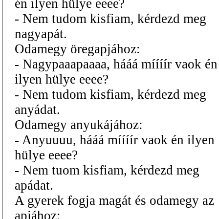
én ilyen hülye eeee?
- Nem tudom kisfiam, kérdezd meg
nagyapát.
Odamegy öregapjához:
- Nagypaaapaaaa, hááá míííír vaok én
ilyen hülye eeee?
- Nem tudom kisfiam, kérdezd meg
anyádat.
Odamegy anyukájához:
- Anyuuuu, hááá míííír vaok én ilyen
hülye eeee?
- Nem tuom kisfiam, kérdezd meg
apádat.
A gyerek fogja magát és odamegy az
apjához: