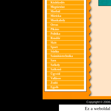
Közlekedés
Megtörtént
Morbid
Móricka
Munkahely
Orvos
Pikáns
Politika
Rendőr
Skót
Sport
Stirlitz
Számítástechnika
Szex
Székely
Szőkenő
Ügyvéd
Vallásos
Zsidó
Egyéb
Copyright © 2006
Ez a weboldal