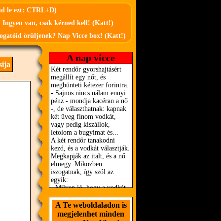
md le ezt: CTRL+D)
 Ingyen van, csak kérned kell! (Katt!)
ogatóid örüljenek? Nap Vicce box! (Katt!)
A nap vicce
sija
A Te weboldaladon is
megjelenhet minden