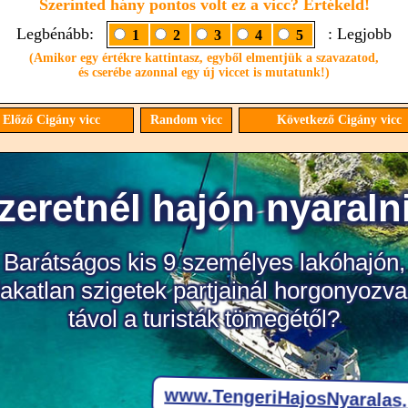
Szerinted hány pontos volt ez a vicc? Értékeld!
Legbénább:
: Legjobb
1
2
3
4
5
(Amikor egy értékre kattintasz, egyből elmentjük a szavazatod,
és cserébe azonnal egy új viccet is mutatunk!)
Előző Cigány vicc
Random vicc
Következő Cigány vicc