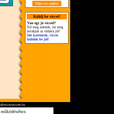
Teljes vicc toplista
Küldj be viccet!
Van egy jó vicced?
Írd meg nekünk, mi meg
kirakjuk az oldalra jól!
Ide kattintok, viccet
küldök be jól!
o@viccesviccek.hu
ő működéséhez.