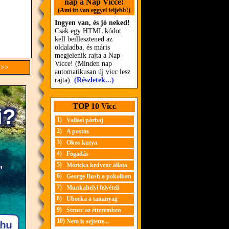
nap a Nap Vicce!
(Ami itt van eggyel feljebb!)
Ingyen van, és jó neked!
Csak egy HTML kódot
kell beillesztened az
oldaladba, és máris
megjelenik rajta a Nap
Vicce! (Minden nap
 >>
automatikusan új vicc lesz
rajta).
(Részletek...)
TOP 10 Vicc
1)
Vallási párbaj
2)
A postás
3)
Okos kutya
4)
Fogadás
5)
Móricka kedvenc állata
6)
George Bush a pokolban
7)
Munkahelyi felvételi
8)
Uborka a tananyag
9)
Strucc az étteremben
10)
Nem is sejtette...