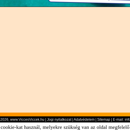
-2026, www.ViccesViccek.hu |
Jogi nyilatkozat
|
Adatvédelem
|
Sitemap
| E-mail:
inf
 cookie-kat használ, melyekre szükség van az oldal megfelel