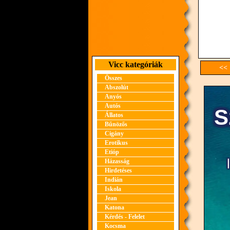
Vicc kategóriák
<< 
Összes
Abszolút
Anyós
Autós
Állatos
Bűnözős
Cigány
Erotikus
Etióp
Házasság
Hirdetéses
Indián
Iskola
Jean
Katona
Kérdés - Felelet
Kocsma