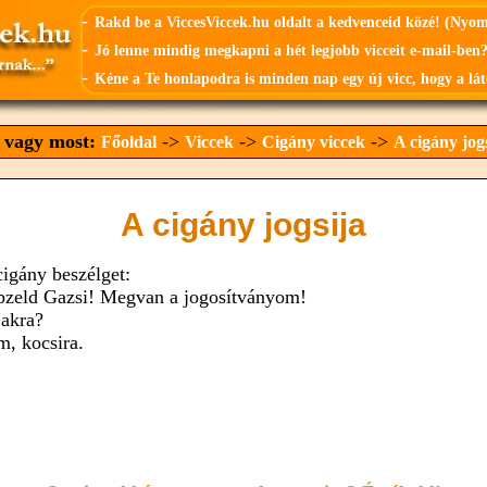
-
Rakd be a ViccesViccek.hu oldalt a kedvenceid közé! (Nyo
-
Jó lenne mindig megkapni a hét legjobb vicceit e-mail-ben?
-
Kéne a Te honlapodra is minden nap egy új vicc, hogy a lát
t vagy most:
->
->
->
Főoldal
Viccek
Cigány viccek
A cigány jog
A cigány jogsija
cigány beszélget:
pzeld Gazsi! Megvan a jogosítványom!
jakra?
m, kocsira.