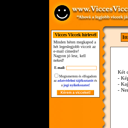
Vicces Viccek hírlevél
It
Minden héten megkapod a
hét legeslegjobb vicceit az
e-mail címedre!
Nagyon jó lesz, kell
neked!
E-mail:
Két 
Megismertem és elfogadom
- Ké
az
adatvédelmi tájékoztatót
és
- Ka
a
jogi nyilatkozatot!
- Ne