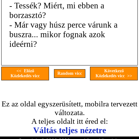
- Tessék? Miért, mi ebben a
borzasztó?
- Már vagy húsz perce várunk a
buszra... mikor fognak azok
ideérni?
<< Előző
Következő
Random vicc
Közlekedés vicc
Közlekedés vicc >>
Ez az oldal egyszerüsített, mobilra tervezett
változata.
A teljes oldalt itt éred el:
Váltás teljes nézetre