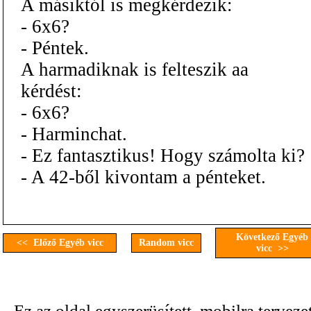
A másiktól is megkérdezik:
- 6x6?
- Péntek.
A harmadiknak is felteszik aa
kérdést:
- 6x6?
- Harminchat.
- Ez fantasztikus! Hogy számolta ki?
- A 42-ből kivontam a pénteket.
Következő Egyéb
<< Előző Egyéb vicc
Random vicc
vicc >>
Ez az oldal egyszerüsített, mobilra terveze