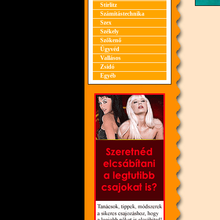
Stirlitz
Számítástechnika
Szex
Székely
Szőkenő
Ügyvéd
Vallásos
Zsidó
Egyéb