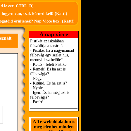
md le ezt: CTRL+D)
 Ingyen van, csak kérned kell! (Katt!)
ogatóid örüljenek? Nap Vicce box! (Katt!)
A nap vicce
sznált
A Te weboldaladon is
megjelenhet minden