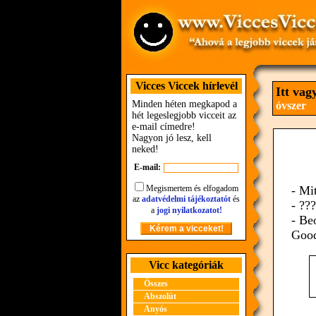
Vicces Viccek hírlevél
Itt vag
Minden héten megkapod a
óvszer
hét legeslegjobb vicceit az
e-mail címedre!
Nagyon jó lesz, kell
neked!
E-mail:
Megismertem és elfogadom
- Mi
az
adatvédelmi tájékoztatót
és
- ???
a
jogi nyilatkozatot!
- Be
Good
Vicc kategóriák
Összes
Abszolút
Anyós