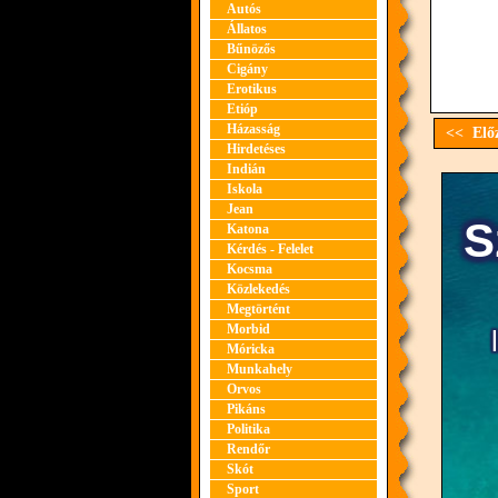
Autós
Állatos
Bűnözős
Cigány
Erotikus
Etióp
Házasság
<< Előz
Hirdetéses
Indián
Iskola
Jean
Katona
Kérdés - Felelet
Kocsma
Közlekedés
Megtörtént
Morbid
Móricka
Munkahely
Orvos
Pikáns
Politika
Rendőr
Skót
Sport