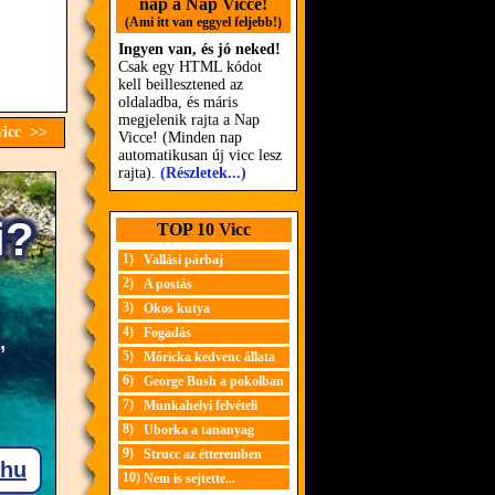
nap a Nap Vicce!
(Ami itt van eggyel feljebb!)
Ingyen van, és jó neked!
Csak egy HTML kódot
kell beillesztened az
oldaladba, és máris
megjelenik rajta a Nap
vicc >>
Vicce! (Minden nap
automatikusan új vicc lesz
rajta).
(Részletek...)
TOP 10 Vicc
1)
Vallási párbaj
2)
A postás
3)
Okos kutya
4)
Fogadás
5)
Móricka kedvenc állata
6)
George Bush a pokolban
7)
Munkahelyi felvételi
8)
Uborka a tananyag
9)
Strucc az étteremben
10)
Nem is sejtette...