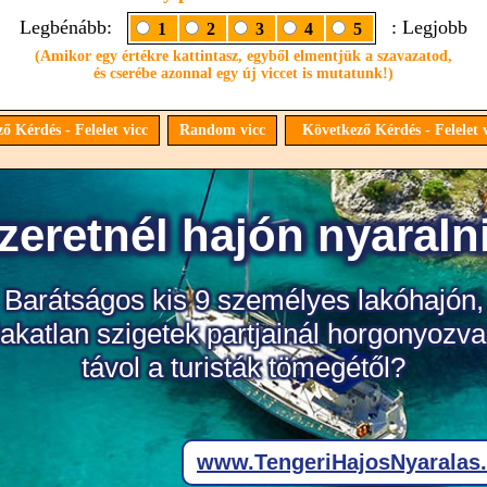
Legbénább:
: Legjobb
1
2
3
4
5
(Amikor egy értékre kattintasz, egyből elmentjük a szavazatod,
és cserébe azonnal egy új viccet is mutatunk!)
ő Kérdés - Felelet vicc
Random vicc
Következő Kérdés - Felelet 