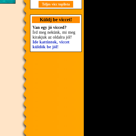
Teljes vicc toplista
Küldj be viccet!
Van egy jó vicced?
Írd meg nekünk, mi meg
kirakjuk az oldalra jól!
Ide kattintok, viccet
küldök be jól!