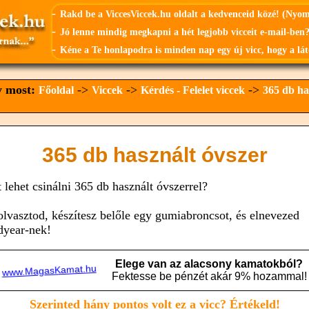
-
Rakd be a ViccesViccek.hu oldalt a kedvenceid közé! (Nyo
-
Jó lenne mindig megkapni a hét legjobb vicceit e-mail-ben?
-
Kéne a Te honlapodra is minden nap egy új vicc, hogy a lát
y most:
->
->
->
Főoldal
Viccek
Kérdés - Felelet viccek
365 db ha
365 db használt óvszer
t lehet csinálni 365 db használt óvszerrel?
olvasztod, készítesz belőle egy gumiabroncsot, és elnevezed
year-nek!
Szerinted hány pontos volt ez a vicc? Értékeld!