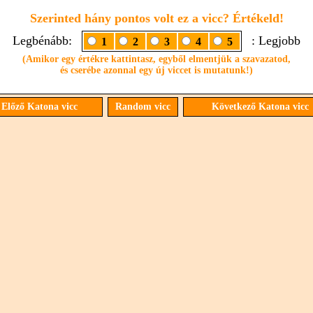
Szerinted hány pontos volt ez a vicc? Értékeld!
Legbénább:
: Legjobb
1
2
3
4
5
(Amikor egy értékre kattintasz, egyből elmentjük a szavazatod,
és cserébe azonnal egy új viccet is mutatunk!)
Előző Katona vicc
Random vicc
Következő Katona vicc