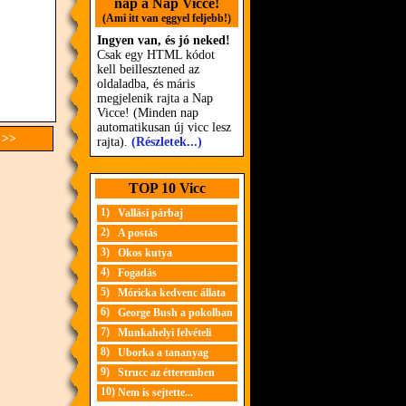
nap a Nap Vicce!
(Ami itt van eggyel feljebb!)
Ingyen van, és jó neked!
Csak egy HTML kódot
kell beillesztened az
oldaladba, és máris
megjelenik rajta a Nap
Vicce! (Minden nap
automatikusan új vicc lesz
 >>
rajta).
(Részletek...)
TOP 10 Vicc
1)
Vallási párbaj
2)
A postás
3)
Okos kutya
4)
Fogadás
5)
Móricka kedvenc állata
6)
George Bush a pokolban
7)
Munkahelyi felvételi
8)
Uborka a tananyag
9)
Strucc az étteremben
10)
Nem is sejtette...