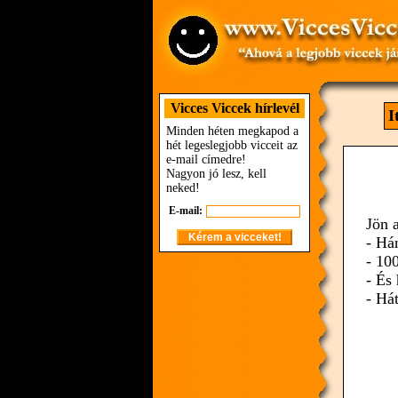
Vicces Viccek hírlevél
I
Minden héten megkapod a
hét legeslegjobb vicceit az
e-mail címedre!
Nagyon jó lesz, kell
neked!
E-mail:
Jön 
- Há
- 10
- És
- Há