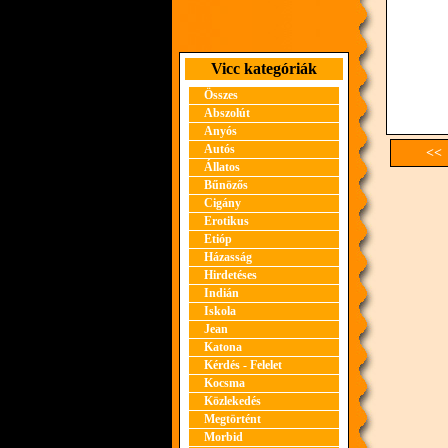
Vicc kategóriák
Összes
Abszolút
Anyós
Autós
<< 
Állatos
Bűnözős
Cigány
Erotikus
Etióp
Házasság
Hirdetéses
Indián
Iskola
Jean
Katona
Kérdés - Felelet
Kocsma
Közlekedés
Megtörtént
Morbid