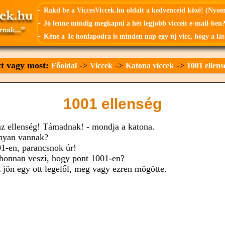
-
Rakd be a ViccesViccek.hu oldalt a kedvenceid közé! (Nyo
-
Jó lenne mindig megkapni a hét legjobb vicceit e-mail-ben?
-
Kéne a Te honlapodra is minden nap egy új vicc, hogy a lát
tt vagy most:
->
->
->
Főoldal
Viccek
Katona viccek
1001 ellens
1001 ellenség
az ellenség! Támadnak! - mondja a katona.
nyan vannak?
01-en, parancsnok úr!
 honnan veszi, hogy pont 1001-en?
t jön egy ott legelől, meg vagy ezren mögötte.