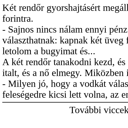
Két rendőr gyorshajtásért megáll
forintra.
- Sajnos nincs nálam ennyi pénz
választhatnak: kapnak két üveg 
letolom a bugyimat és...
A két rendőr tanakodni kezd, és
italt, és a nő elmegy. Miközben 
- Milyen jó, hogy a vodkát válas
feleségedre kicsi lett volna, az
További vicce