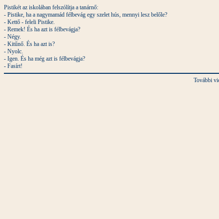
Pistikét az iskolában felszólítja a tanárnő:
- Pistike, ha a nagymamád félbevág egy szelet hús, mennyi lesz belőle?
- Kettő - feleli Pistike.
- Remek! És ha azt is félbevágja?
- Négy.
- Kitűnő. És ha azt is?
- Nyolc.
- Igen. És ha még azt is félbevágja?
- Fasírt!
További vi