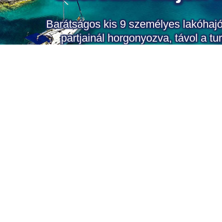
Barátságos kis 9 személyes lakóhajón
partjainál horgonyozva, távol a tu
www